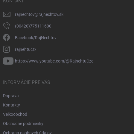
KONTAKT
rajnechtov
@
rajnechtov.sk
(00420)775111600
Facebook/RajNechtov
rajnehtucz/
https://www.youtube.com/@RajnehtuCzc
INFORMÁCIE PRE VÁS
Doprava
Kontakty
Velkoobchod
Obchodné podmienky
Ochrana osobnych údajov