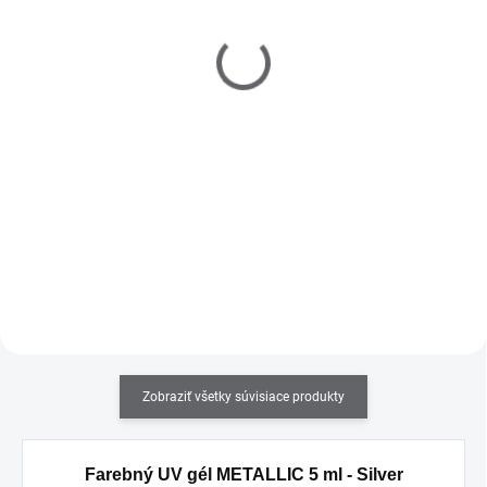
Štetce na Nail Art -
Primer 15 ml
súprava 6 ks
€3,80
€6,40
Do košíka
Do košíka
Prípravok určený na dezinfekciu,
odmasťovanie nechtov a na
zlepšenie priľnavosti medzi
prírodným nechtom a UV gélom
alebo akrylom.
Zobraziť všetky súvisiace produkty
Farebný UV gél METALLIC 5 ml - Silver