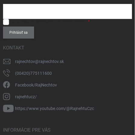
SÚHLASÍM
so spracovaním
osobných údajov
.
Prihlásiť sa
KONTAKT
rajnechtov
@
rajnechtov.sk
(00420)775111600
Facebook/RajNechtov
rajnehtucz/
https://www.youtube.com/@RajnehtuCzc
INFORMÁCIE PRE VÁS