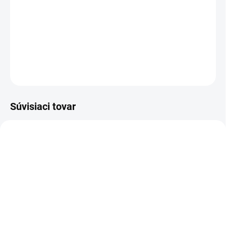
−
+
Pridať do košíka
DETAILNÉ INFORMÁCIE
OPÝTAŤ SA
Súvisiaci tovar
310005
721021
SKLADOM
(>5 KS)
SKLADOM
(>5 KS)