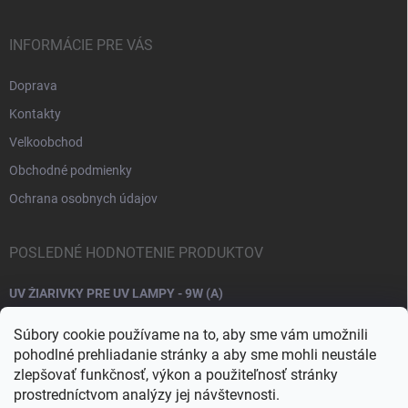
INFORMÁCIE PRE VÁS
Doprava
Kontakty
Velkoobchod
Obchodné podmienky
Ochrana osobnych údajov
POSLEDNÉ HODNOTENIE PRODUKTOV
UV ŽIARIVKY PRE UV LAMPY - 9W (A)
Súbory cookie používame na to, aby sme vám umožnili
pohodlné prehliadanie stránky a aby sme mohli neustále
zlepšovať funkčnosť, výkon a použiteľnosť stránky
prostredníctvom analýzy jej návštevnosti.