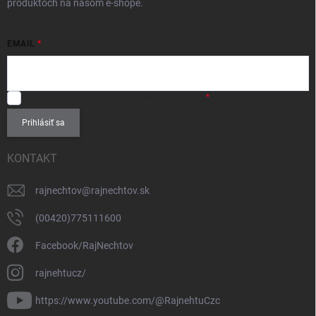
produktoch na našom e-shope.
EMAIL
SÚHLASÍM
so spracovaním
osobných údajov
.
Prihlásiť sa
KONTAKT
rajnechtov
@
rajnechtov.sk
(00420)775111600
Facebook/RajNechtov
rajnehtucz/
https://www.youtube.com/@RajnehtuCzc