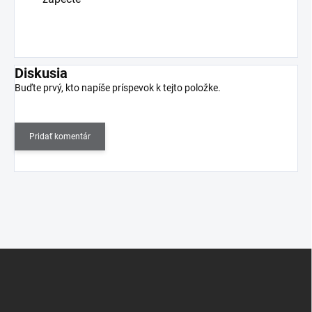
Diskusia
Buďte prvý, kto napíše príspevok k tejto položke.
Pridať komentár
Z
á
p
ä