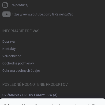
rajnehtucz/
https://www.youtube.com/@RajnehtuCzc
INFORMÁCIE PRE VÁS
Doprava
Kontakty
Velkoobchod
Obchodné podmienky
Ochrana osobnych údajov
POSLEDNÉ HODNOTENIE PRODUKTOV
UV ŽIARIVKY PRE UV LAMPY - 9W (A)