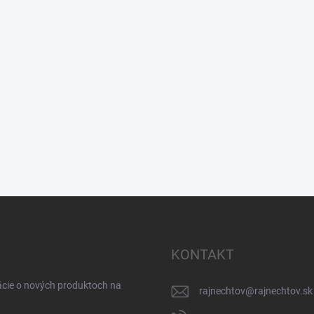
KONTAKT
ácie o nových produktoch na
rajnechtov
@
rajnechtov.sk