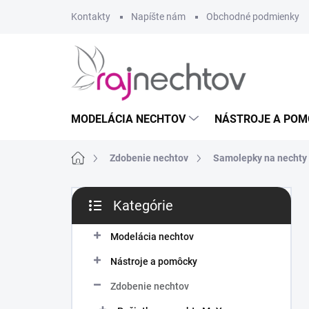
Prejsť
Kontakty
Napíšte nám
Obchodné podmienky
na
obsah
MODELÁCIA NECHTOV
NÁSTROJE A POM
Domov
Zdobenie nechtov
Samolepky na nechty
B
Kategórie
o
Preskočiť
č
kategórie
n
Modelácia nechtov
ý
Nástroje a pomôcky
p
a
Zdobenie nechtov
n