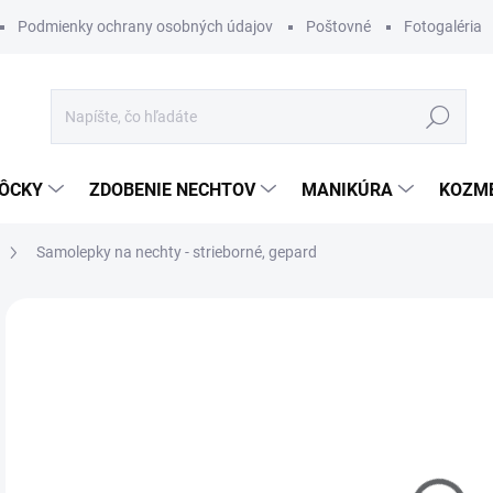
Podmienky ochrany osobných údajov
Poštovné
Fotogaléria
Hľadať
ÔCKY
ZDOBENIE NECHTOV
MANIKÚRA
KOZM
Samolepky na nechty - strieborné, gepard
Neohodnotené
Podrobnosti hodnotenia
€
Jedn
MO
cena
DETA