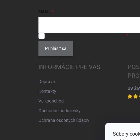
EMAIL
SÚHLASÍM
so spracovaním
osobných údajov
.
Prihlásiť sa
INFORMÁCIE PRE VÁS
POS
PRO
Doprava
UV ŽI
Kontakty
Velkoobchod
Obchodné podmienky
Ochrana osobnych údajov
Súbory cook