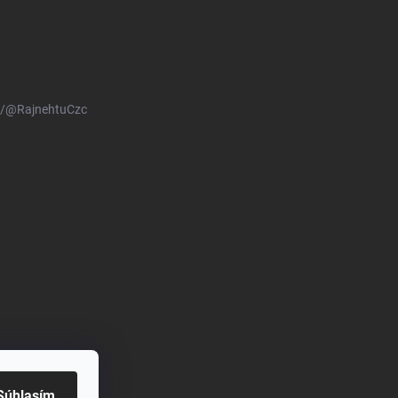
m/@RajnehtuCzc
Súhlasím