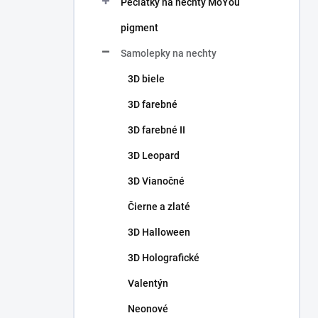
Pečiatky na nechty MoYou
e
l
pigment
Samolepky na nechty
3D biele
3D farebné
3D farebné II
3D Leopard
3D Vianočné
Čierne a zlaté
3D Halloween
3D Holografické
Valentýn
Neonové