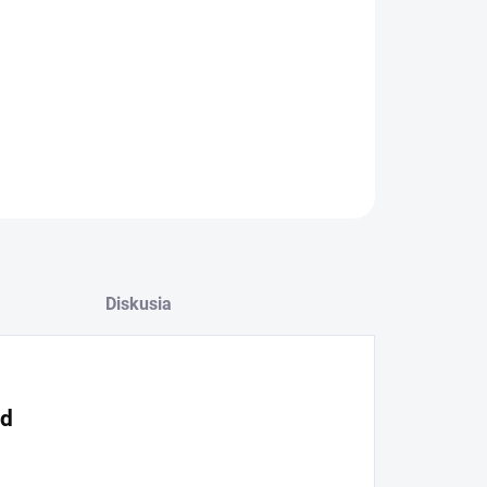
OPÝTAŤ SA
Diskusia
rd