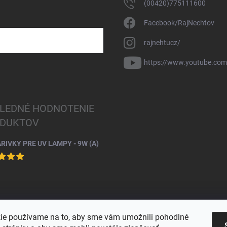
(00420)775111600
Facebook/RajNechtov
rajnehtucz/
https://www.youtube.co
LEDNÉ HODNOTENIE
DUKTOV
ARIVKY PRE UV LAMPY - 9W (A)
ie používame na to, aby sme vám umožnili pohodlné