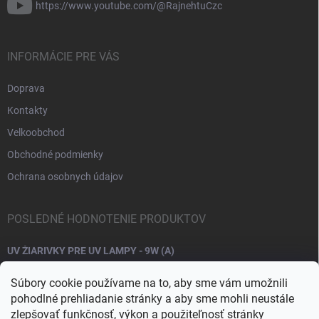
https://www.youtube.com/@RajnehtuCzc
INFORMÁCIE PRE VÁS
Doprava
Kontakty
Velkoobchod
Obchodné podmienky
Ochrana osobnych údajov
POSLEDNÉ HODNOTENIE PRODUKTOV
UV ŽIARIVKY PRE UV LAMPY - 9W (A)
Súbory cookie používame na to, aby sme vám umožnili
pohodlné prehliadanie stránky a aby sme mohli neustále
zlepšovať funkčnosť, výkon a použiteľnosť stránky