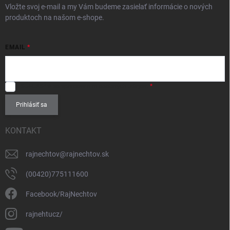
Vložte svoj e-mail a my Vám budeme zasielať informácie o nových
produktoch na našom e-shope.
EMAIL
SÚHLASÍM
so spracovaním
osobných údajov
.
Prihlásiť sa
KONTAKT
rajnechtov
@
rajnechtov.sk
(00420)775111600
Facebook/RajNechtov
rajnehtucz/