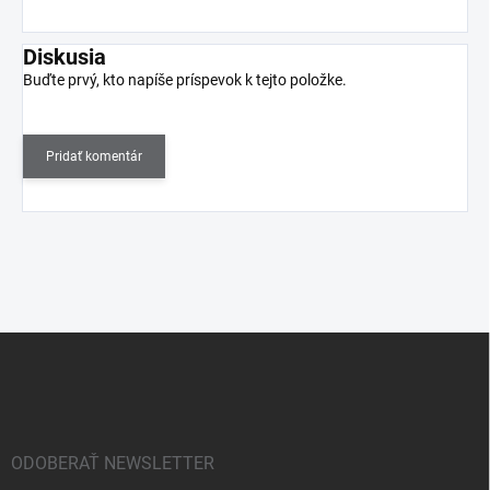
Diskusia
Buďte prvý, kto napíše príspevok k tejto položke.
Pridať komentár
Z
á
p
ä
t
i
ODOBERAŤ NEWSLETTER
e