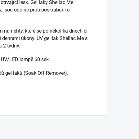
hotrvající lesk. Gel laky Shellac Me
v, jsou odolné proti poškrábání a
m na nehty, které se po několika dnech či
 denními úkony. UV gel lak Shellac Me s
 2 týdny.
v UV/LED lampě 60 sek.
ů gel laků (Soak Off Remover).