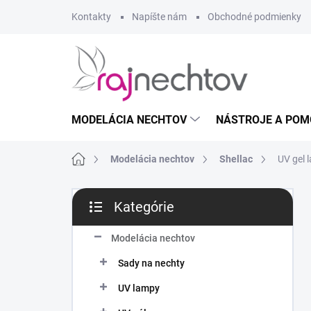
Prejsť
Kontakty
Napíšte nám
Obchodné podmienky
na
obsah
MODELÁCIA NECHTOV
NÁSTROJE A POM
Domov
Modelácia nechtov
Shellac
UV gel 
B
Kategórie
o
Preskočiť
č
kategórie
n
Modelácia nechtov
ý
Sady na nechty
p
a
UV lampy
n