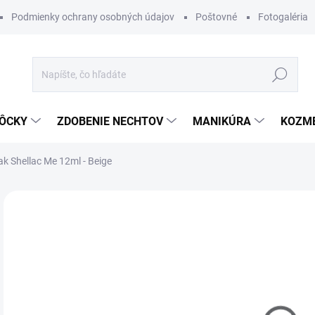
Podmienky ochrany osobných údajov
Poštovné
Fotogaléria
Hľadať
ÔCKY
ZDOBENIE NECHTOV
MANIKÚRA
KOZM
lak Shellac Me 12ml - Beige
Neohodnotené
Podrobnosti hodnotenia
ZNAČKA
€1
Jedn
MO
cena
DETA