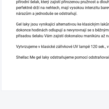
přírodní šelak, který zajistí přirozenou pružnost a dlou
perfektně drží na nehtech, mají vysokou intenzitu bare
nárazům a jednoduše se odstraňují.
Gel laky jsou vynikající alternativou ke klasickým laků
dokonce hodinách odlupují a nevyrovnají se s běžnými
přísadou šelaku Vám zajistí dokonalou manikúru až na
Vytvrzujeme v klasické zářivkové UV lampě 120 sek., 
Shellac Me gel laky odstraňujeme pomocí odstraňovač