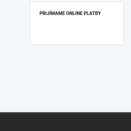
PRIJÍMAME ONLINE PLATBY
Z
á
p