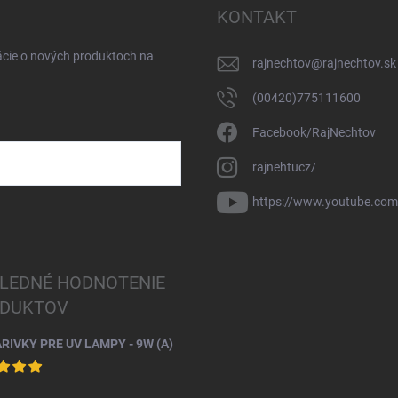
KONTAKT
ácie o nových produktoch na
rajnechtov
@
rajnechtov.sk
(00420)775111600
Facebook/RajNechtov
rajnehtucz/
https://www.youtube.co
LEDNÉ HODNOTENIE
DUKTOV
ARIVKY PRE UV LAMPY - 9W (A)