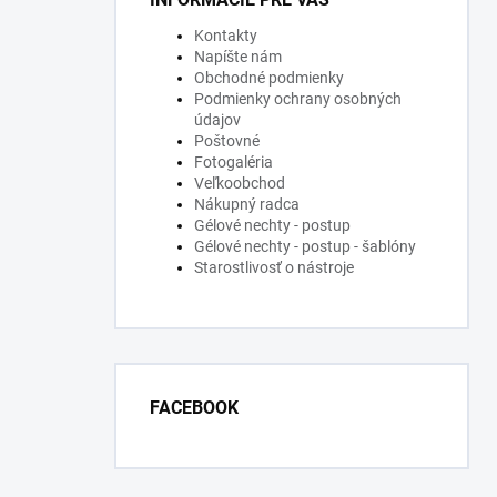
Kontakty
Napíšte nám
Obchodné podmienky
Podmienky ochrany osobných
údajov
Poštovné
Fotogaléria
Veľkoobchod
Nákupný radca
Gélové nechty - postup
Gélové nechty - postup - šablóny
Starostlivosť o nástroje
FACEBOOK