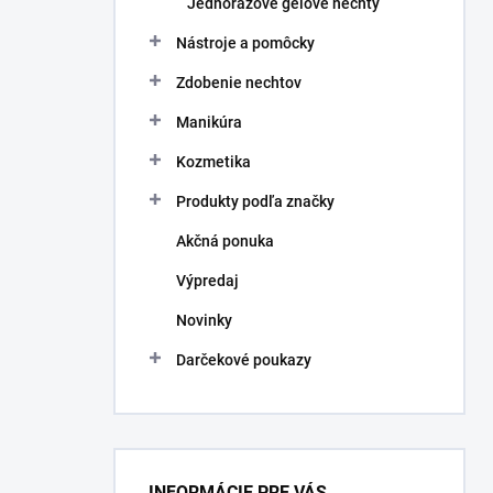
Jednorazové gélové nechty
Nástroje a pomôcky
Zdobenie nechtov
Manikúra
Kozmetika
Produkty podľa značky
Akčná ponuka
Výpredaj
Novinky
Darčekové poukazy
INFORMÁCIE PRE VÁS