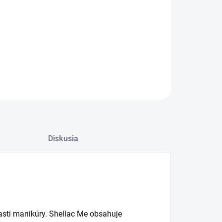
OPÝTAŤ SA
Diskusia
lasti manikúry. Shellac Me obsahuje