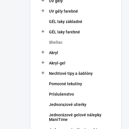
UV gély
e
l
UV gély farebné
GÉL laky základné
GÉL laky farebné
Shellac
Akryl
Akryl-gel
Nechtové tipy a šablóny
Pomocné tekutiny
Príslušenstvo
Jednorazové utierky
Jednorázové gelové nálepky
ManiTime