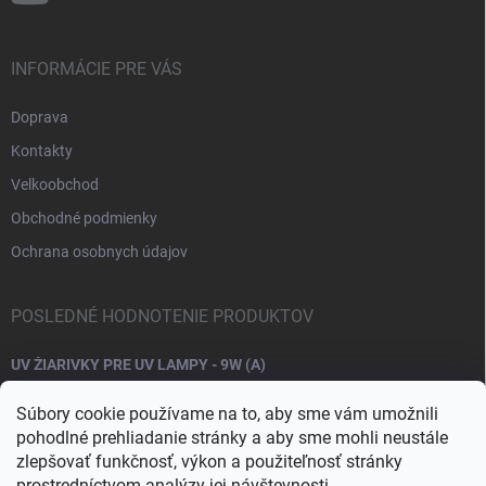
INFORMÁCIE PRE VÁS
Doprava
Kontakty
Velkoobchod
Obchodné podmienky
Ochrana osobnych údajov
POSLEDNÉ HODNOTENIE PRODUKTOV
UV ŽIARIVKY PRE UV LAMPY - 9W (A)
Súbory cookie používame na to, aby sme vám umožnili
pohodlné prehliadanie stránky a aby sme mohli neustále
zlepšovať funkčnosť, výkon a použiteľnosť stránky
prostredníctvom analýzy jej návštevnosti.