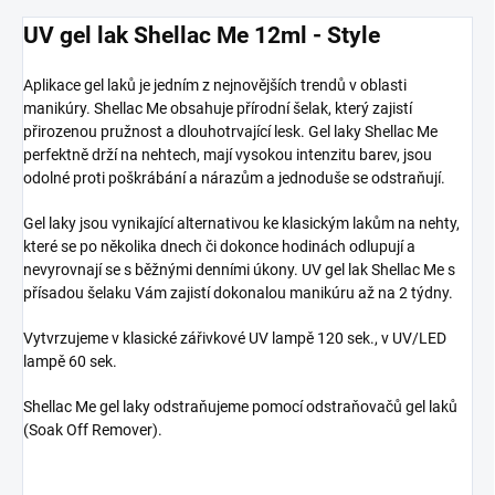
UV gel lak Shellac Me 12ml - Style
Aplikace gel laků je jedním z nejnovějších trendů v oblasti
manikúry. Shellac Me obsahuje přírodní šelak, který zajistí
přirozenou pružnost a dlouhotrvající lesk. Gel laky Shellac Me
perfektně drží na nehtech, mají vysokou intenzitu barev, jsou
odolné proti poškrábání a nárazům a jednoduše se odstraňují.
Gel laky jsou vynikající alternativou ke klasickým lakům na nehty,
které se po několika dnech či dokonce hodinách odlupují a
nevyrovnají se s běžnými denními úkony. UV gel lak Shellac Me s
přísadou šelaku Vám zajistí dokonalou manikúru až na 2 týdny.
Vytvrzujeme v klasické zářivkové UV lampě 120 sek., v UV/LED
lampě 60 sek.
Shellac Me gel laky odstraňujeme pomocí odstraňovačů gel laků
(Soak Off Remover).