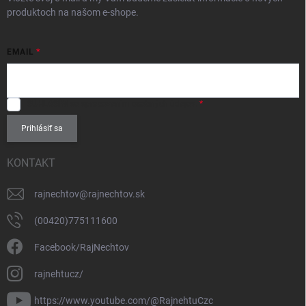
produktoch na našom e-shope.
EMAIL
SÚHLASÍM
so spracovaním
osobných údajov
.
Prihlásiť sa
KONTAKT
rajnechtov
@
rajnechtov.sk
(00420)775111600
Facebook/RajNechtov
rajnehtucz/
https://www.youtube.com/@RajnehtuCzc