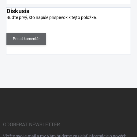
Diskusia
Buďte prvý, kto napíše príspevok k tejto položke.
Pridať komentár
Z
á
p
ä
t
i
ODOBERAŤ NEWSLETTER
e
Vložte svoj e-mail a my Vám budeme zasielať informácie o nových