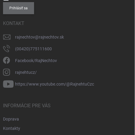
Prihlásiť sa
KONTAKT
rajnechtov
@
rajnechtov.sk
(00420)775111600
Facebook/RajNechtov
rajnehtucz/
https://www.youtube.com/@RajnehtuCzc
INFORMÁCIE PRE VÁS
Doprava
Kontakty