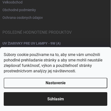
Velkoobchod
Obchodné podmienky
Ochrana osobnych údajov
POSLEDNÉ HODNOTENIE PRODUKTOV
UV ŽIARIVKY PRE UV LAMPY - 9W (A)
Súbory cookie používame na to, aby sme vám umožnili
pohodlné prehliadanie stránky a aby sme mohli neustále
zlepšovať funkčnosť, výkon a použiteľnosť stránky
prostredníctvom analýzy jej návštevnosti.
Nastavenie
Copyright 2026
Raj nechtov
. Všetky práva vyhradené.
Upraviť nastavenie
cookies
Súhlasím
Vytvoril Shoptet