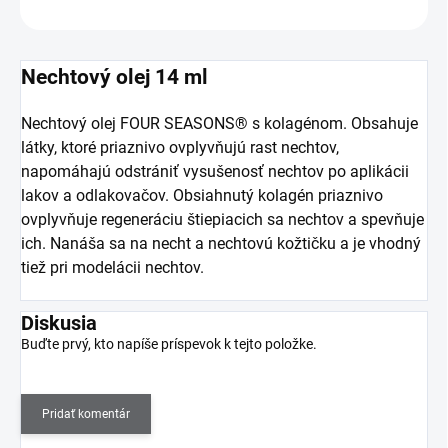
OPÝTAŤ SA
Nechtový olej 14 ml
Nechtový olej
FOUR SEASONS®
s kolagénom
. Obsahuje
látky, ktoré priaznivo ovplyvňujú rast nechtov,
napomáhajú odstrániť vysušenosť nechtov po aplikácii
lakov a odlakovačov. Obsiahnutý kolagén priaznivo
ovplyvňuje regeneráciu štiepiacich sa nechtov a spevňuje
ich. Nanáša sa na necht a nechtovú kožtičku a je vhodný
tiež pri modelácii nechtov.
Diskusia
Buďte prvý, kto napíše príspevok k tejto položke.
Pridať komentár