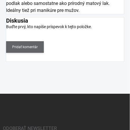
podlak alebo samostatne ako prírodný matový lak.
Ideálny tiež pri manikúre pre mužov.
Diskusia
Buďte prvý, kto napíše príspevok k tejto položke.
Pridať komentár
Z
á
p
ä
t
i
ODOBERAŤ NEWSLETTER