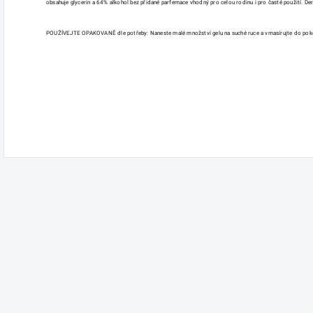
obsahuje glycerin a 64% alkohol bez přidané parfemace vhodný pro celou rodinu i pro časté použití. D
POUŽÍVEJTE OPAKOVANĚ dle potřeby: Naneste malé množství gelu na suché ruce a vmasírujte do pokož