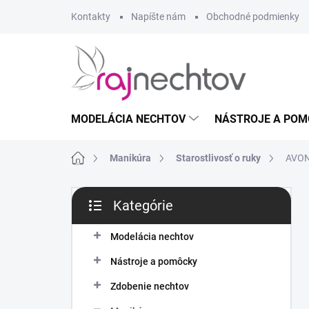
Prejsť
Kontakty
Napíšte nám
Obchodné podmienky
na
obsah
MODELÁCIA NECHTOV
NÁSTROJE A POM
Domov
Manikúra
Starostlivosť o ruky
AVON 
B
Kategórie
o
Preskočiť
č
kategórie
n
Modelácia nechtov
ý
Nástroje a pomôcky
p
a
Zdobenie nechtov
n