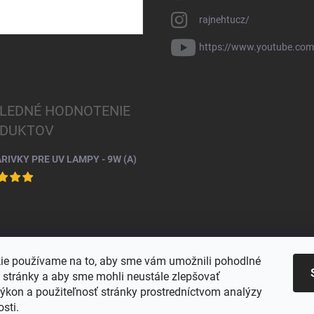
rajnehtucz/
https://www.youtube.co
LEDNÉ HODNOTENIE
DUKTOV
ARIVKY PRE UV LAMPY - 9W (A)
ie používame na to, aby sme vám umožnili pohodlné
e stránky a aby sme mohli neustále zlepšovať
výkon a použiteľnosť stránky prostredníctvom analýzy
osti.