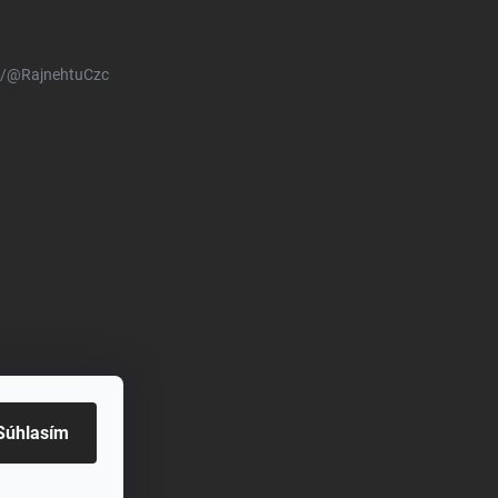
m/@RajnehtuCzc
Súhlasím