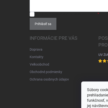
SÚHLASÍM
so spracovaním
osobných údajov
.
Prihlásiť sa
INFORMÁCIE PRE VÁS
POS
PRO
Doprava
UV ŽI
Kontakty
Velkoobchod
Obchodné podmienky
Ochrana osobnych údajov
Súbory cook
prehliadani
funkčnosť, 
jej návštevn