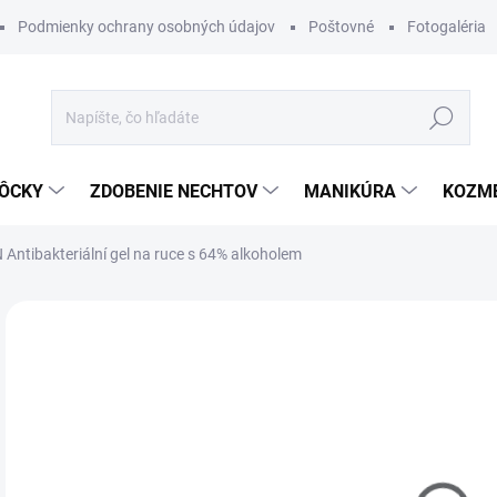
Podmienky ochrany osobných údajov
Poštovné
Fotogaléria
Hľadať
ÔCKY
ZDOBENIE NECHTOV
MANIKÚRA
KOZM
Antibakteriální gel na ruce s 64% alkoholem
Neohodnotené
Podrobnosti hodnotenia
ZNAČKA
€5
Jedn
SK
cena