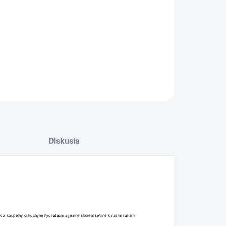
−
+
Pridať do košíka
ILNÉ INFORMÁCIE
OPÝTAŤ SA
Diskusia
 do koupelny či kuchyně hydratační a jemné složení šetrné k vašim rukám