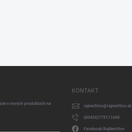
KONTAKT
ácie o nových produktoch na
rajnechtov
@
rajnechtov.sk
(00420)775111600
Facebook/RajNechtov