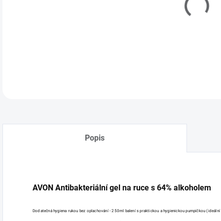
DETA
Popis
AVON Antibakteriální gel na ruce s 64% alkoholem
Dodatečná hygiena rukou bez oplachování - 250ml balení s praktickou a hygienickou pumpičkou (ideální