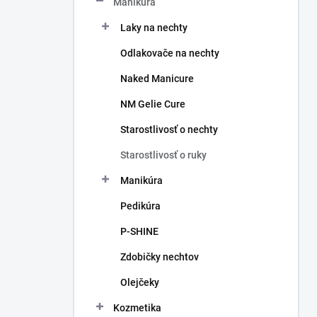
Manikúra
e
l
Laky na nechty
Odlakovače na nechty
Naked Manicure
NM Gelie Cure
Starostlivosť o nechty
Starostlivosť o ruky
Manikúra
Pedikúra
P-SHINE
Zdobičky nechtov
Olejčeky
Kozmetika