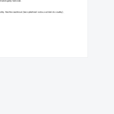
ermatologicky testován.
ky. Nechte zaschnout (bez opláchnutí vodou a utírání do osušky).