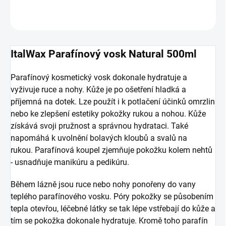
OPÝTAŤ SA
ItalWax Parafínový vosk Natural 500ml
Parafínový kosmetický vosk dokonale hydratuje a
vyživuje ruce a nohy.
Kůže je po ošetření hladká a
příjemná na dotek.
Lze použít i k potlačení účinků omrzlin
nebo ke zlepšení estetiky pokožky rukou a nohou. Kůže
získává svoji pružnost a správnou hydrataci. Také
napomáhá k uvolnění bolavých kloubů a svalů na
rukou. Parafínová koupel zjemňuje pokožku kolem nehtů
- usnadňuje manikúru a pedikúru.
Během lázně jsou ruce nebo nohy ponořeny do vany
teplého parafínového vosku. Póry pokožky se působením
tepla otevřou, léčebné látky se tak lépe vstřebají do kůže a
tím se pokožka dokonale hydratuje. Kromě toho parafín