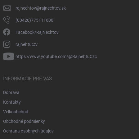
rajnechtov
@
rajnechtov.sk
(00420)775111600
Facebook/RajNechtov
rajnehtucz/
https://www.youtube.com/@RajnehtuCzc
INFORMÁCIE PRE VÁS
Doprava
Kontakty
Velkoobchod
Obchodné podmienky
Ochrana osobnych údajov