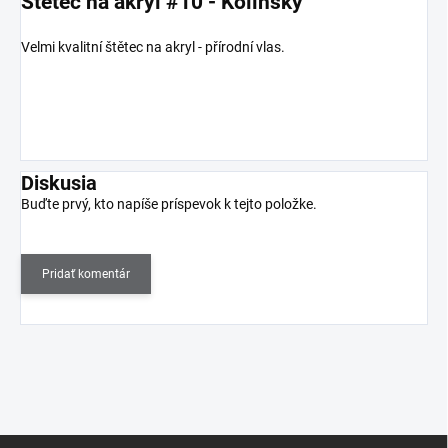
Štětec na akryl #10 - Kolinsky
Velmi kvalitní štětec na akryl - přírodní vlas.
Diskusia
Buďte prvý, kto napíše príspevok k tejto položke.
Pridať komentár
Z