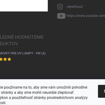
rajnehtucz/
https://www.youtube.co
LEDNÉ HODNOTENIE
DUKTOV
ARIVKY PRE UV LAMPY - 9W (A)
ie používame na to, aby sme vám umožnili pohodlné
e stránky a aby sme mohli neustále zlepšovať
výkon a použiteľnosť stránky prostredníctvom analýzy
osti.