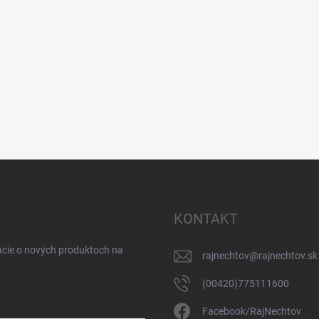
KONTAKT
ácie o nových produktoch na
rajnechtov
@
rajnechtov.sk
(00420)775111600
Facebook/RajNechtov