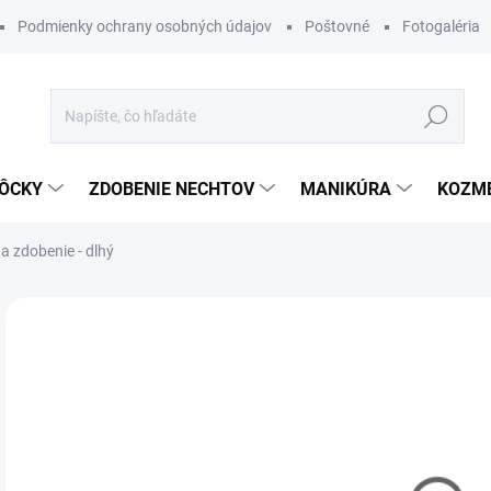
Podmienky ochrany osobných údajov
Poštovné
Fotogaléria
Hľadať
ÔCKY
ZDOBENIE NECHTOV
MANIKÚRA
KOZM
a zdobenie - dlhý
Neohodnotené
Podrobnosti hodnotenia
€2
Jedn
MO
cena
DETA