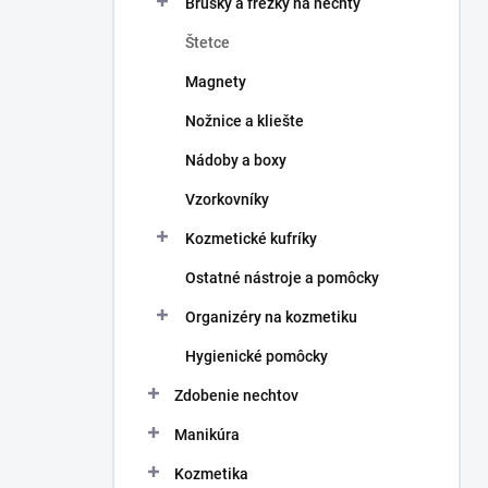
Brúsky a frézky na nechty
e
l
Štetce
Magnety
Nožnice a kliešte
Nádoby a boxy
Vzorkovníky
Kozmetické kufríky
Ostatné nástroje a pomôcky
Organizéry na kozmetiku
Hygienické pomôcky
Zdobenie nechtov
Manikúra
Kozmetika