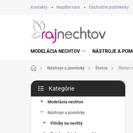
Prejsť
Kontakty
Napíšte nám
Obchodné podmienky
na
obsah
MODELÁCIA NECHTOV
NÁSTROJE A POM
Domov
Nástroje a pomôcky
Štetce
Štetec n
B
Kategórie
o
Preskočiť
č
kategórie
n
Modelácia nechtov
ý
Nástroje a pomôcky
p
a
Pilníky na nechty
n