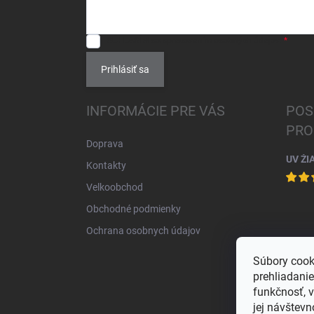
SÚHLASÍM
so spracovaním
osobných údajov
.
Prihlásiť sa
INFORMÁCIE PRE VÁS
POS
PRO
Doprava
UV ŽI
Kontakty
Velkoobchod
Obchodné podmienky
Ochrana osobnych údajov
Súbory cook
prehliadani
funkčnosť, 
jej návštevn