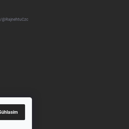
m/@RajnehtuCzc
Súhlasím