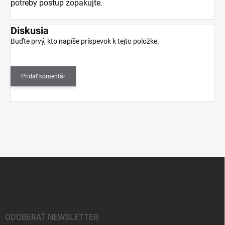
potreby postup zopakujte.
Diskusia
Buďte prvý, kto napíše príspevok k tejto položke.
Pridať komentár
Z
á
p
ä
t
i
ODOBERAŤ NEWSLETTER