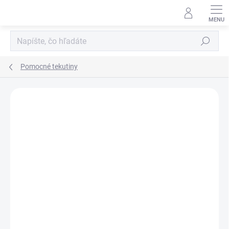
Prejsť
na
obsah
Hľadať
Pomocné tekutiny
Neohodnotené
Podrobnosti hodnotenia
ZNAČKA:
RAJ NECHTOV