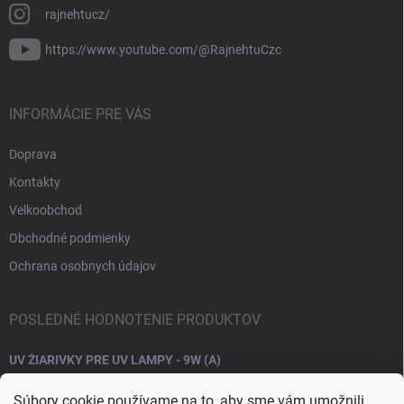
rajnehtucz/
https://www.youtube.com/@RajnehtuCzc
INFORMÁCIE PRE VÁS
Doprava
Kontakty
Velkoobchod
Obchodné podmienky
Ochrana osobnych údajov
POSLEDNÉ HODNOTENIE PRODUKTOV
UV ŽIARIVKY PRE UV LAMPY - 9W (A)
Súbory cookie používame na to, aby sme vám umožnili