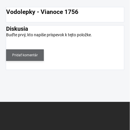
Vodolepky - Vianoce 1756
Diskusia
Buďte prvý, kto napíše príspevok k tejto položke.
Pridať komentár
Z
á
p
ä