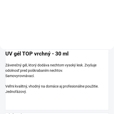
Veľmi kvalitný gél, vhodný na
domáce aj profesionálne
použitie. Jednofázový.
UV gél TOP vrchný - 30 ml
Záverečný gél, ktorý dodáva nechtom vysoký lesk. Zvyšuje
odolnosť pred poškrabaním nechtov.
Samovyrovnávací.
Veľmi kvalitný, vhodný na domáce aj profesionálne použitie.
Jednofázový.