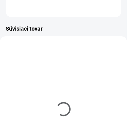
OPÝTAŤ SA
Súvisiaci tovar
212002
530004
SKLADOM
SKLADOM
(>5 KS)
(>5 KS)
Raj nechtov UV gél
Lepidlo na nechty 3g
modelovací - číry - 15 ml
€1
€9,20
Do košíka
Do košíka