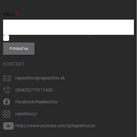
EMAIL
SÚHLASÍM
so spracovaním
osobných údajov
.
Prihlásiť sa
KONTAKT
rajnechtov
@
rajnechtov.sk
(00420)775111600
Facebook/RajNechtov
rajnehtucz/
https://www.youtube.com/@RajnehtuCzc