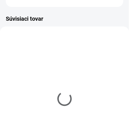
Súvisiaci tovar
218001
218002
MOMENTÁLNE NEDOSTUPNÉ
MOMENTÁLNE NEDOSTUPNÉ
Raj nechtov - Akrylový
Raj nechtov - Akrylový
prášok - číry 30g
prášok - ružový 30g
€11,60
€11,60
Detail
Detail
Akrylový prášok obsahuje micro
Akrylový prášok obsahuje micro