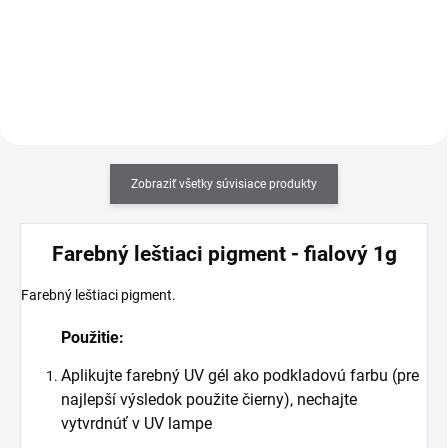
častice, ktoré zabraňujú žltnutiu a
častice, ktoré zabraňujú žltnutiu a
opticky rozjasnia necht.
opticky rozjasnia necht.
Zobraziť všetky súvisiace produkty
Farebný leštiaci pigment - fialový 1g
Farebný leštiaci pigment.
Použitie:
Aplikujte farebný UV gél ako podkladovú farbu (pre
najlepší výsledok použite čierny), nechajte
vytvrdnúť v UV lampe