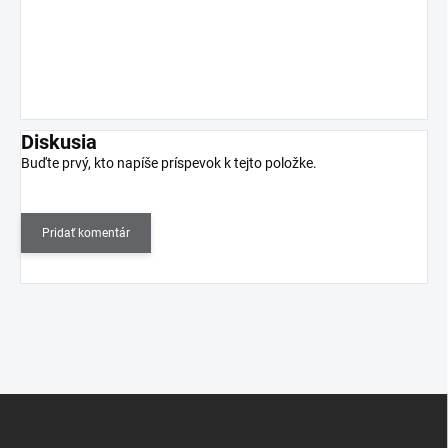
Diskusia
Buďte prvý, kto napíše príspevok k tejto položke.
Pridať komentár
Z
á
p