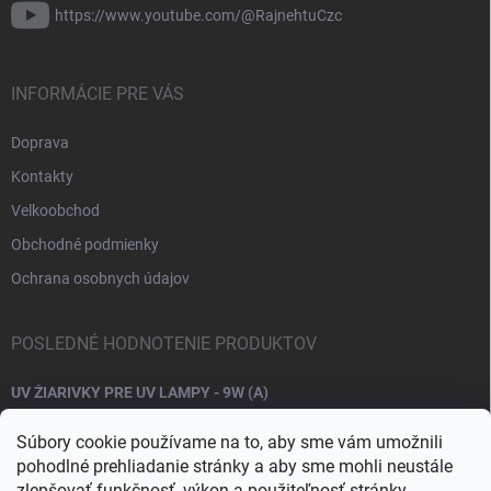
https://www.youtube.com/@RajnehtuCzc
INFORMÁCIE PRE VÁS
Doprava
Kontakty
Velkoobchod
Obchodné podmienky
Ochrana osobnych údajov
POSLEDNÉ HODNOTENIE PRODUKTOV
UV ŽIARIVKY PRE UV LAMPY - 9W (A)
Súbory cookie používame na to, aby sme vám umožnili
pohodlné prehliadanie stránky a aby sme mohli neustále
zlepšovať funkčnosť, výkon a použiteľnosť stránky