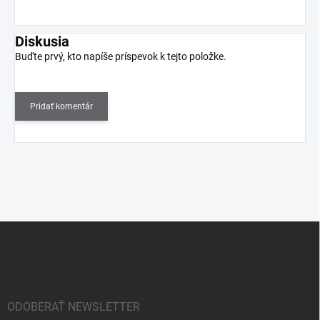
Diskusia
Buďte prvý, kto napíše príspevok k tejto položke.
Pridať komentár
Z
á
p
ä
t
i
ODOBERAŤ NEWSLETTER