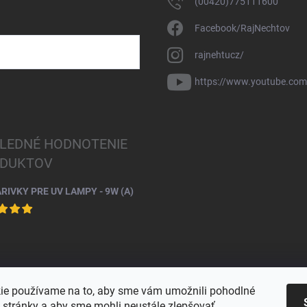
(00420)775111600
Facebook/RajNechtov
rajnehtucz/
https://www.youtube.co
LEDNÉ HODNOTENIE
DUKTOV
ARIVKY PRE UV LAMPY - 9W (A)
ie používame na to, aby sme vám umožnili pohodlné
e stránky a aby sme mohli neustále zlepšovať