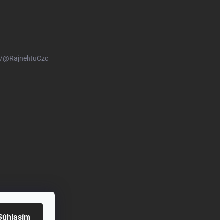
m/@RajnehtuCzc
Súhlasím