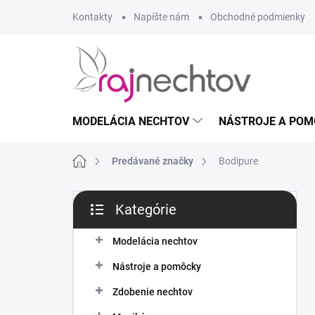
Prejsť
Kontakty
Napíšte nám
Obchodné podmienky
na
obsah
MODELÁCIA NECHTOV
NÁSTROJE A POM
Domov
Predávané značky
Bodipure
B
Kategórie
o
Preskočiť
č
kategórie
n
Modelácia nechtov
ý
Nástroje a pomôcky
p
a
Zdobenie nechtov
n