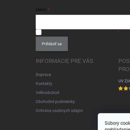
EMAIL
SÚHLASÍM
so spracovaním
osobných údajov
.
Prihlásiť sa
INFORMÁCIE PRE VÁS
POS
PRO
Doprava
UV ŽI
Kontakty
Velkoobchod
Obchodné podmienky
Ochrana osobnych údajov
Súbory cook
prehliadani