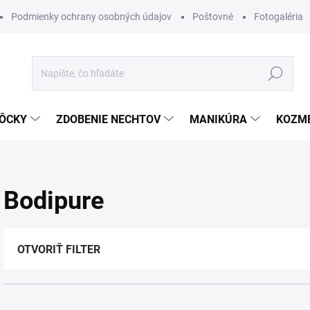
Podmienky ochrany osobných údajov
Poštovné
Fotogaléria
Hľadať
ÔCKY
ZDOBENIE NECHTOV
MANIKÚRA
KOZM
Bodipure
OTVORIŤ FILTER
R