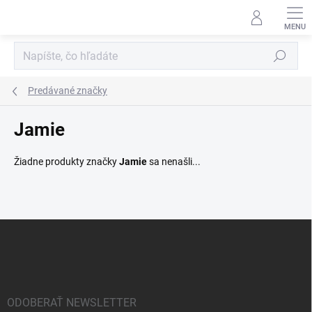
Prejsť
na
obsah
Hľadať
Predávané značky
Jamie
Žiadne produkty značky
Jamie
sa nenašli...
Z
á
p
ä
t
i
ODOBERAŤ NEWSLETTER