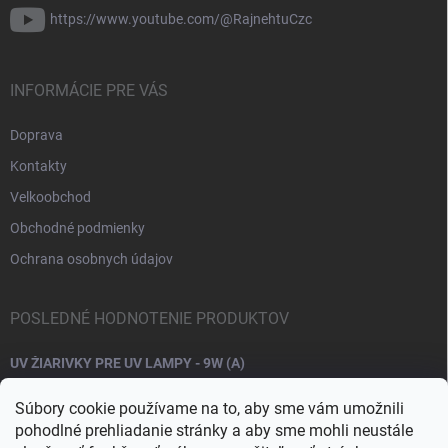
https://www.youtube.com/@RajnehtuCzc
INFORMÁCIE PRE VÁS
Doprava
Kontakty
Velkoobchod
Obchodné podmienky
Ochrana osobnych údajov
POSLEDNÉ HODNOTENIE PRODUKTOV
UV ŽIARIVKY PRE UV LAMPY - 9W (A)
Súbory cookie používame na to, aby sme vám umožnili
pohodlné prehliadanie stránky a aby sme mohli neustále