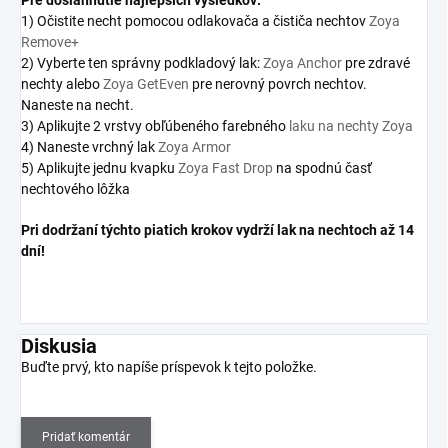
Pre
dosiahnutie najlepších výsledkov:
1) Očistite necht pomocou odlakovača a čističa nechtov
Zoya
Remove+
2) Vyberte ten správny podkladový lak:
Zoya Anchor
pre zdravé
nechty alebo
Zoya GetEven
pre nerovný povrch nechtov.
Naneste na necht.
3) Aplikujte 2 vrstvy obľúbeného farebného
laku na nechty Zoya
4) Naneste vrchný lak
Zoya Armor
5) Aplikujte jednu kvapku
Zoya Fast Drop
na spodnú časť
nechtového lôžka
Pri dodržaní týchto piatich krokov vydrží lak na nechtoch až 14
dní!
Diskusia
Buďte prvý, kto napíše príspevok k tejto položke.
Pridať komentár