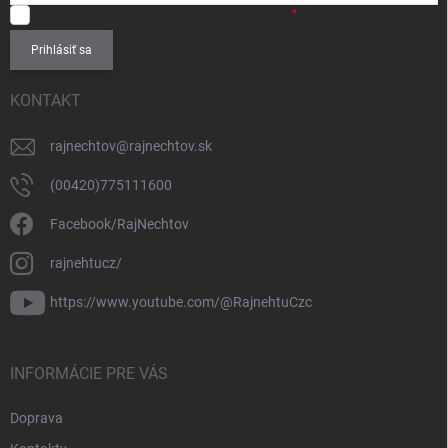
SÚHLASÍM
so spracovaním
osobných údajov
.
Prihlásiť sa
KONTAKT
rajnechtov
@
rajnechtov.sk
(00420)775111600
Facebook/RajNechtov
rajnehtucz/
https://www.youtube.com/@RajnehtuCzc
INFORMÁCIE PRE VÁS
Doprava