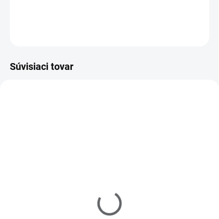
DETAILNÉ INFORMÁCIE
OPÝTAŤ SA
Súvisiaci tovar
Z20010
Z20102
MOMENTÁLNE NEDOSTUPNÉ
MOMENTÁLNE NEDOSTUPNÉ
Zoya Get Even Ridge
Zoya Remove+ Nail
Filler 15ml
Polish Remover 237ml
€10
€10