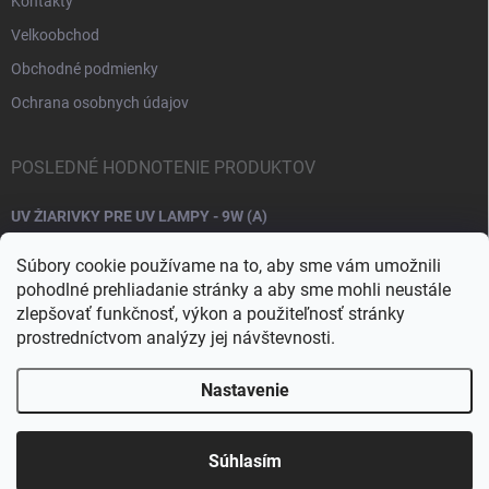
Kontakty
Velkoobchod
Obchodné podmienky
Ochrana osobnych údajov
POSLEDNÉ HODNOTENIE PRODUKTOV
UV ŽIARIVKY PRE UV LAMPY - 9W (A)
Súbory cookie používame na to, aby sme vám umožnili
pohodlné prehliadanie stránky a aby sme mohli neustále
zlepšovať funkčnosť, výkon a použiteľnosť stránky
prostredníctvom analýzy jej návštevnosti.
Nastavenie
Copyright 2026
Raj nechtov
. Všetky práva vyhradené.
Upraviť nastavenie
cookies
Súhlasím
Vytvoril Shoptet