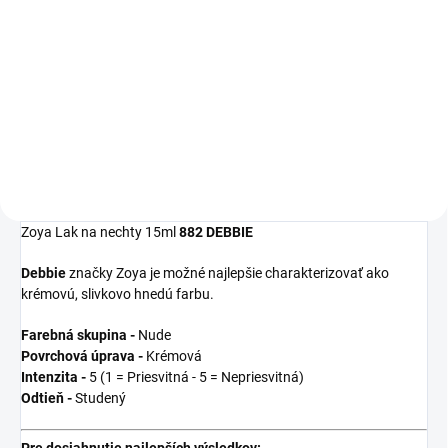
Detail
Detail
Zoya
Get Even
Ridge Filler je
Zoya
Remove Plus
je jemný, ale
moderný zahladzujúci
veľmi efektívny 3-in-1 odlakovač
podkladový lak, ktorý
na nechty, čistič nechtov a
vyrovná nerovnosti nechtov a
kondicionér. Dlhšia výdrž laku na
udrží farebný lak na svojom
nechty začína práve u tohto
mieste.
odlakovača!
Zoya Lak na nechty 15ml
882 DEBBIE
Debbie
značky Zoya je možné najlepšie charakterizovať ako
krémovú, slivkovo hnedú farbu.
Farebná skupina -
Nude
Povrchová úprava -
Krémová
Intenzita -
5 (1 = Priesvitná - 5 = Nepriesvitná)
Odtieň -
Studený