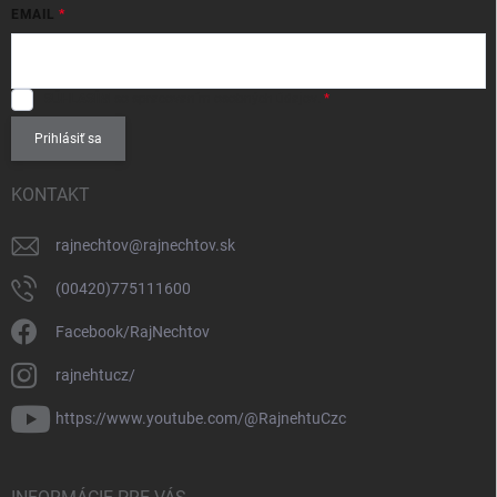
EMAIL
SÚHLASÍM
so spracovaním
osobných údajov
.
Prihlásiť sa
KONTAKT
rajnechtov
@
rajnechtov.sk
(00420)775111600
Facebook/RajNechtov
rajnehtucz/
https://www.youtube.com/@RajnehtuCzc