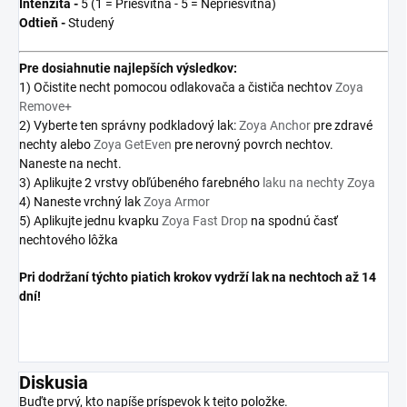
Intenzita -
5 (1 = Priesvitná - 5 = Nepriesvitná)
Odtieň -
Studený
Pre
dosiahnutie najlepších výsledkov:
1) Očistite necht pomocou odlakovača a čističa nechtov
Zoya
Remove+
2) Vyberte ten správny podkladový lak:
Zoya Anchor
pre zdravé
nechty alebo
Zoya GetEven
pre nerovný povrch nechtov.
Naneste na necht.
3) Aplikujte 2 vrstvy obľúbeného farebného
laku na nechty Zoya
4) Naneste vrchný lak
Zoya Armor
5) Aplikujte jednu kvapku
Zoya Fast Drop
na spodnú časť
nechtového lôžka
Pri dodržaní týchto piatich krokov vydrží lak na nechtoch až 14
dní!
Diskusia
Buďte prvý, kto napíše príspevok k tejto položke.