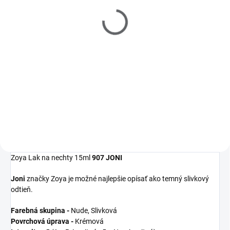
Filler 15ml
Polish Remover 237ml
€10
€10
Detail
Detail
Zoya
Get Even
Ridge Filler je
Zoya
Remove Plus
je jemný, ale
moderný zahladzujúci
veľmi efektívny 3-in-1 odlakovač
podkladový lak, ktorý
na nechty, čistič nechtov a
vyrovná nerovnosti nechtov a
kondicionér. Dlhšia výdrž laku na
udrží farebný lak na svojom
nechty začína práve u tohto
mieste.
odlakovača!
Zoya Lak na nechty 15ml
907 JONI
Joni
značky Zoya je možné najlepšie opísať ako temný slivkový
odtieň.
Farebná skupina -
Nude, Slivková
Povrchová úprava -
Krémová