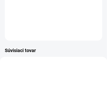
−
+
Pridať do košíka
DETAILNÉ INFORMÁCIE
OPÝTAŤ SA
Súvisiaci tovar
Z20010
Z20102
MOMENTÁLNE NEDOSTUPNÉ
MOMENTÁLNE NEDOSTUPNÉ
Zoya Get Even Ridge
Zoya Remove+ Nail