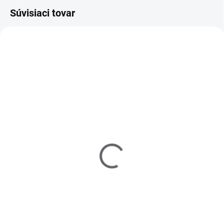
Súvisiaci tovar
A56812
A61921
SKLADOM
MOMENTÁLNE NEDOSTUPNÉ
(2 KS)
DUO Lepidlo se
ARDELL Aplikátor
štětečkem čiré 5gr.
přírodních řas Duo
€8
€5,20
Detail
Do košíka
Lepidlo na umělé řasy. Toto
Aplikátor na principu pinzety.
lepidlo neobsahuje latex, takže je
Oblé zakončení umožní přesné a
vhodné pro zákaznice, které jsou
pohodlné uchopení a zabrání
na latex alergické.