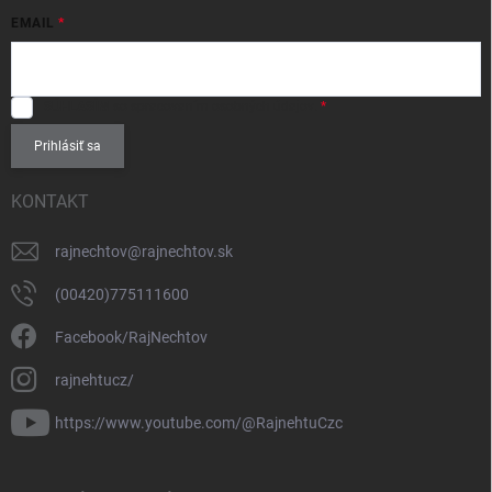
EMAIL
SÚHLASÍM
so spracovaním
osobných údajov
.
Prihlásiť sa
KONTAKT
rajnechtov
@
rajnechtov.sk
(00420)775111600
Facebook/RajNechtov
rajnehtucz/
https://www.youtube.com/@RajnehtuCzc