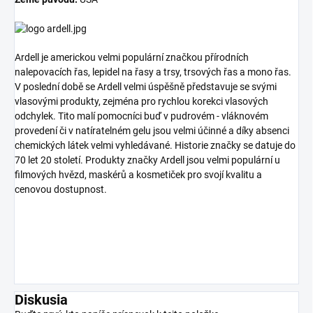
Ardell je americkou velmi populární značkou přírodních
nalepovacích řas, lepidel na řasy a trsy, trsových řas a mono řas.
V poslední době se Ardell velmi úspěšně představuje se svými
vlasovými produkty, zejména pro rychlou korekci vlasových
odchylek. Tito malí pomocníci buď v pudrovém - vláknovém
provedení či v natíratelném gelu jsou velmi účinné a díky absenci
chemických látek velmi vyhledávané. Historie značky se datuje do
70 let 20 století. Produkty značky Ardell jsou velmi populární u
filmových hvězd, maskérů a kosmetiček pro svojí kvalitu a
cenovou dostupnost.
Diskusia