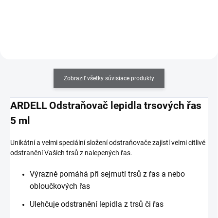
poškození řas. Aplikátor
obsahuje oblé zatlačovátko, které
je možné použít při dokončení
aplikace řas.
Zobraziť všetky súvisiace produkty
ARDELL Odstraňovač lepidla trsových řas
5 ml
Unikátní a velmi speciální složení odstraňovače zajistí velmi citlivé
odstranění Vašich trsů z nalepených řas.
Výrazně pomáhá při sejmutí trsů z řas a nebo
obloučkových řas
Ulehčuje odstranění lepidla z trsů či řas