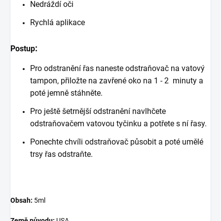
Nedráždí oči
Rychlá aplikace
:
Postup
Pro odstranění řas naneste odstraňovač na vatový
tampon, přiložte na zavřené oko na 1 - 2 minuty a
poté jemně stáhněte.
Pro ještě šetrnější odstranění navlhčete
odstraňovačem vatovou tyčinku a potřete s ní řasy.
Ponechte chvíli odstraňovač působit a poté umělé
trsy řas odstraňte.
Obsah:
5ml
Země původu:
USA