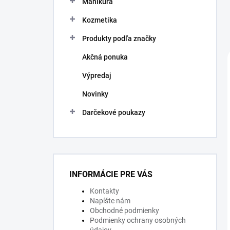
Manikúra
e
l
Kozmetika
Produkty podľa značky
Akčná ponuka
Výpredaj
Novinky
Darčekové poukazy
INFORMÁCIE PRE VÁS
Kontakty
Napíšte nám
Obchodné podmienky
Podmienky ochrany osobných