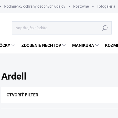
Podmienky ochrany osobných údajov
Poštovné
Fotogaléria
Hľadať
ÔCKY
ZDOBENIE NECHTOV
MANIKÚRA
KOZM
Ardell
OTVORIŤ FILTER
R