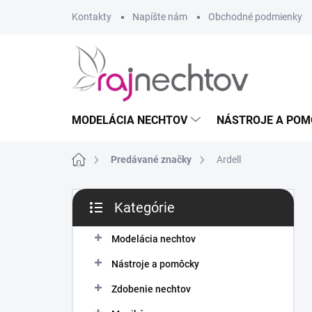
Prejsť
Kontakty
Napíšte nám
Obchodné podmienky
na
obsah
MODELÁCIA NECHTOV
NÁSTROJE A POM
Domov
Predávané značky
Ardell
B
Kategórie
o
Preskočiť
č
kategórie
n
Modelácia nechtov
ý
Nástroje a pomôcky
p
a
Zdobenie nechtov
n