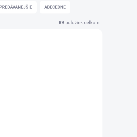
PREDÁVANEJŠIE
ABECEDNE
89
položiek celkom
36851
A36852
TUPNÉ
MOMENTÁLNE NEDOSTUPNÉ
ké
ARDELL Magnetické
řasy MAGNETIC - 110
€18
Detail