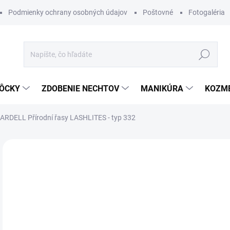
Podmienky ochrany osobných údajov
Poštovné
Fotogaléria
Hľadať
ÔCKY
ZDOBENIE NECHTOV
MANIKÚRA
KOZM
ARDELL Přírodní řasy LASHLITES - typ 332
Neohodnotené
Podrobnosti hodnotenia
ZNAČKA
€4
Jedn
SK
cena