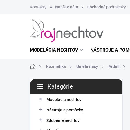
Prejsť
Kontakty
Napíšte nám
Obchodné podmienky
na
obsah
MODELÁCIA NECHTOV
NÁSTROJE A POM
Domov
Kozmetika
Umelé riasy
Ardell
B
Kategórie
o
Preskočiť
č
kategórie
n
Modelácia nechtov
ý
Nástroje a pomôcky
p
a
Zdobenie nechtov
n