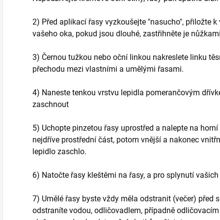
2) Před aplikací řasy vyzkoušejte "nasucho", přiložte k 
vašeho oka, pokud jsou dlouhé, zastřihněte je nůžkami
3) Černou tužkou nebo oční linkou nakreslete linku těs
přechodu mezi vlastními a umělými řasami.
4) Naneste tenkou vrstvu lepidla pomerančovým dřívk
zaschnout
5) Uchopte pinzetou řasy uprostřed a nalepte na horní ví
nejdříve prostřední část, potom vnější a nakonec vnitřn
lepidlo zaschlo.
6) Natočte řasy kleštěmi na řasy, a pro splynutí vašic
7) Umělé řasy byste vždy měla odstranit (večer) před 
odstraníte vodou, odličovadlem, případně odličovací