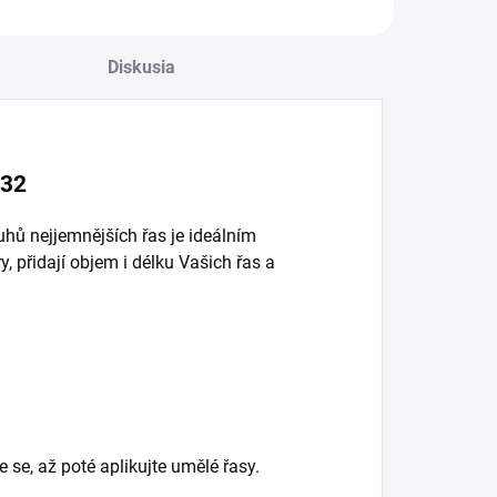
ro posílení efektu
ašich řas - vyplní
ezery, přidají
Diskusia
bjem i délku
ašich řas a budete
e cítit příjemně…
332
uhů nejjemnějších řas je ideálním
, přidají objem i délku Vašich řas a
 se, až poté aplikujte umělé řasy.