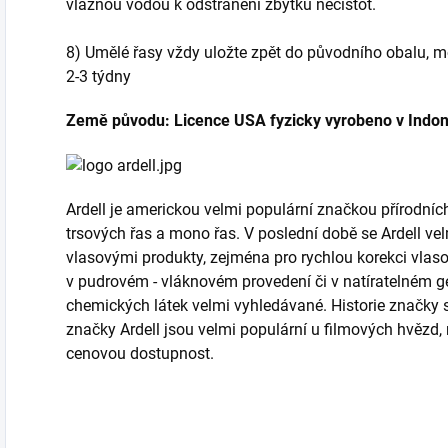
vlažnou vodou k odstranění zbytků nečistot.
8) Umělé řasy vždy uložte zpět do původního obalu, 
2-3 týdny
Země původu: Licence USA fyzicky vyrobeno v Indon
Ardell je americkou velmi populární značkou přírodních 
trsových řas a mono řas. V poslední době se Ardell ve
vlasovými produkty, zejména pro rychlou korekci vlas
v pudrovém - vláknovém provedení či v natíratelném ge
chemických látek velmi vyhledávané. Historie značky se
značky Ardell jsou velmi populární u filmových hvězd,
cenovou dostupnost.