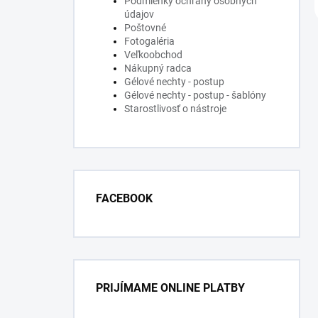
Podmienky ochrany osobných
údajov
Poštovné
Fotogaléria
Veľkoobchod
Nákupný radca
Gélové nechty - postup
Gélové nechty - postup - šablóny
Starostlivosť o nástroje
FACEBOOK
PRIJÍMAME ONLINE PLATBY