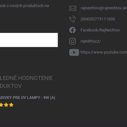
ácie o nových produktoch na
rajnechtov
@
rajnechtov.sk
(00420)775111600
Facebook/RajNechtov
rajnehtucz/
https://www.youtube.co
LEDNÉ HODNOTENIE
DUKTOV
ARIVKY PRE UV LAMPY - 9W (A)