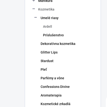
Manikúra
e
l
Kozmetika
Umelé riasy
Ardell
Príslušenstvo
Dekoratívna kozmetika
Glitter Lips
Stardust
Pleť
Parfémy a vône
Confessions Divine
Aromaterapia
Kozmetické zrkadlá