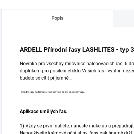
pro posílení efektu
p
konečkům tažen
Vašich řas - vyplní
V
jedním pohybem.
mezery, přidají
m
Popis
objem i délku
o
Vašich řas a budete
V
se cítit příjemně…
s
ARDELL Přírodní řasy LASHLITES - typ 
Novinka pro všechny milovnice nalepovacích řas! 6 dr
doplňkem pro posílení efektu Vašich řas - vyplní mezery
budete se cítit příjemně…
Přírodní řasy Ardell jsou vyrobeny ze 100% lidských vlasů.
Aplikace umělých řas:
1) Vždy se první naličte, naneste make up a přepudrujte
Nepoužívejte krémové oční stíny, řasy pak špatně drží.