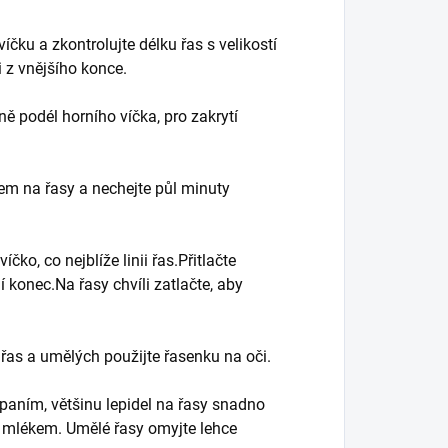
víčku a zkontrolujte délku řas s velikostí
 z vnějšího konce.
ně podél horního víčka, pro zakrytí
em na řasy a nechejte půl minuty
čko, co nejblíže linii řas.Přitlačte
í konec.Na řasy chvíli zatlačte, aby
h řas a umělých použijte řasenku na oči.
spaním, většinu lepidel na řasy snadno
m mlékem. Umělé řasy omyjte lehce