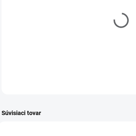
DETA
Súvisiaci tovar
A48301
A61478