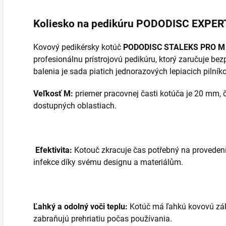
Koliesko na pedikúru PODODISC EXPER
Kovový pedikérsky kotúč
PODODISC STALEKS PRO M
profesionálnu prístrojovú pedikúru, ktorý zaručuje be
balenia je sada piatich jednorazových lepiacich pilník
Veľkosť M:
priemer pracovnej časti kotúča je 20 mm, č
dostupných oblastiach.
Efektivita:
Kotouč zkracuje čas potřebný na provedení
infekce díky svému designu a materiálům.
Ľahký a odolný voči teplu:
Kotúč má ľahkú kovovú zákl
zabraňujú prehriatiu počas používania.