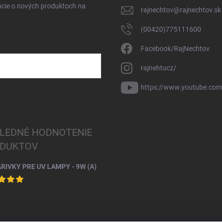
ácie o nových produktoch na
rajnechtov
@
rajnechtov.sk
(00420)775111600
Facebook/RajNechtov
rajnehtucz/
https://www.youtube.co
LEDNÉ HODNOTENIE
DUKTOV
ARIVKY PRE UV LAMPY - 9W (A)