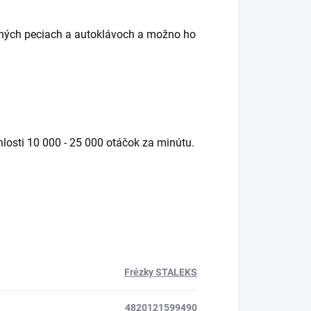
elných peciach a autoklávoch a možno ho
losti 10 000 - 25 000 otáčok za minútu.
Frézky STALEKS
4820121599490