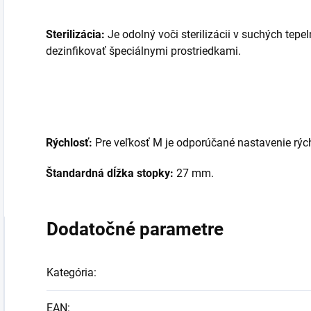
Sterilizácia:
Je odolný voči sterilizácii v suchých tep
dezinfikovať špeciálnymi prostriedkami.
Rýchlosť:
Pre veľkosť M je odporúčané nastavenie rých
Štandardná dĺžka stopky:
27 mm.
Dodatočné parametre
Kategória
:
EAN
: