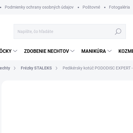
Podmienky ochrany osobných údajov
Poštovné
Fotogaléria
Hľadať
ÔCKY
ZDOBENIE NECHTOV
MANIKÚRA
KOZM
nechty
Frézky STALEKS
Pedikérsky kotúč PODODISC EXPERT 
Neohodnotené
Podrobnosti hodnotenia
ZNAČKA
€1
Jedn
MO
cena
DETA