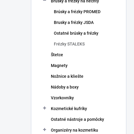
Brúsky a frézky na nechty
e
l
Brúsky a frézky PROMED
Brusky a frézky JSDA
Ostatné brúsky a frézky
Frézky STALEKS
Štetce
Magnety
Nožnice a kliešte
Nádoby a boxy
Vzorkovníky
Kozmetické kufríky
Ostatné nástroje a pomôcky
Organizéry na kozmetiku