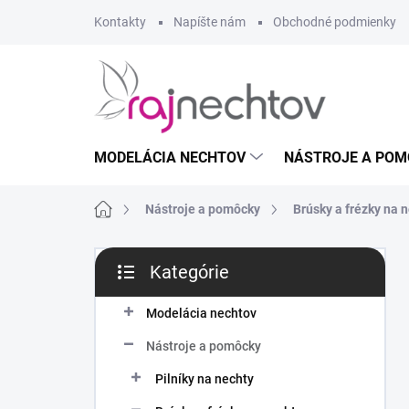
Prejsť
Kontakty
Napíšte nám
Obchodné podmienky
na
obsah
MODELÁCIA NECHTOV
NÁSTROJE A POM
Domov
Nástroje a pomôcky
Brúsky a frézky na 
B
Kategórie
o
Preskočiť
č
kategórie
n
Modelácia nechtov
ý
Nástroje a pomôcky
p
a
Pilníky na nechty
n