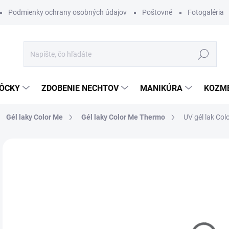
Podmienky ochrany osobných údajov
Poštovné
Fotogaléria
Hľadať
ÔCKY
ZDOBENIE NECHTOV
MANIKÚRA
KOZM
Gél laky Color Me
Gél laky Color Me Thermo
UV gél lak Col
Neohodnotené
Podrobnosti hodnotenia
ZNAČKA
€
Jedn
MO
cena
DETA