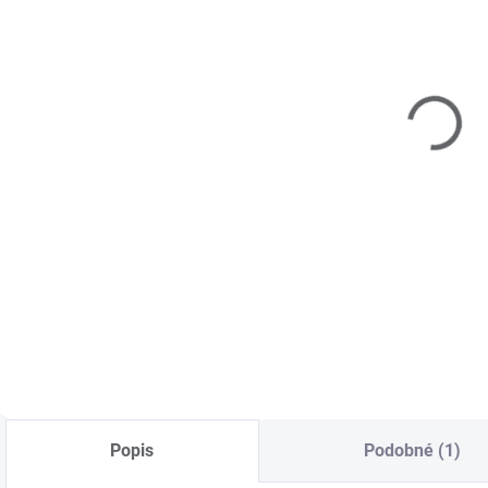
SKLADOM
SKLADOM
(>5 KS)
(>5 KS)
Pilník blok
Čistič nechtov
Profi biely -
a odstraňovač
100/180
výpotku 100
ml
€1,20
€2,80
Do košíka
Do košíka
Štvorstranný pilník
Profesionálne
blok je obľúbený
použitie. Čistí a
pilník na pilovanie
odstraňuje
pred, v priebehu a
mastnotu z
po modelácii
prírodného nechtu
každého nechta.
a zvyškovú vrstvu
Hrubosť 100/180.
(výpotok) po
Profesionálna
vytvrdení UV gélu.
kvalita.
Vhodný pre všetky
Popis
Podobné (1)
techniky úpravy