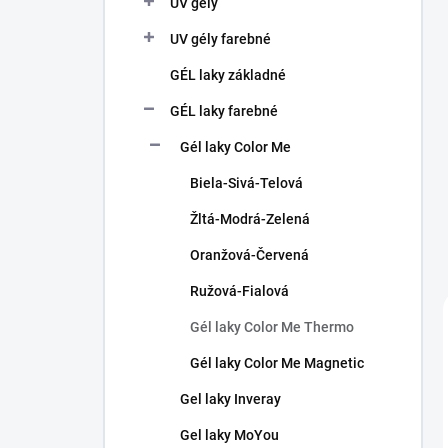
UV gély
e
l
UV gély farebné
GÉL laky základné
GÉL laky farebné
Gél laky Color Me
Biela-Sivá-Telová
Žltá-Modrá-Zelená
Oranžová-Červená
Ružová-Fialová
Gél laky Color Me Thermo
Gél laky Color Me Magnetic
Gel laky Inveray
Gel laky MoYou