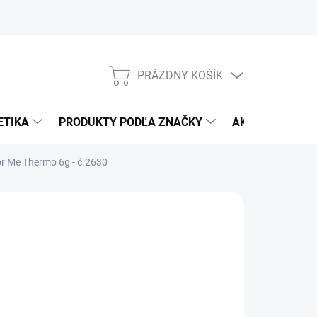
Veľkoobchod
Nákupný radca
Gélové nechty - postup
Gél
PRÁZDNY KOŠÍK
NÁKUPNÝ
KOŠÍK
ETIKA
PRODUKTY PODĽA ZNAČKY
AKČNÁ PONUK
or Me Thermo 6g - č.2630
:
RÁJ NEHTŮ
5
otková
MENTÁLNE NEDOSTUPNÉ
:
ILNÉ INFORMÁCIE