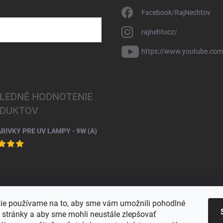
Facebook/RajNechtov
rajnehtucz/
https://www.youtube.co
LEDNÉ HODNOTENIE
DUKTOV
ARIVKY PRE UV LAMPY - 9W (A)
ie používame na to, aby sme vám umožnili pohodlné
e stránky a aby sme mohli neustále zlepšovať