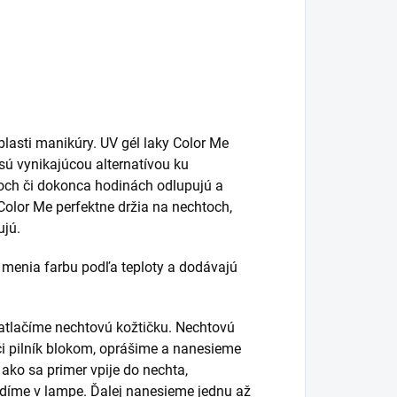
blasti manikúry. UV gél laky Color Me
sú vynikajúcou alternatívou ku
ňoch či dokonca hodinách odlupujú a
olor Me perfektne držia na nechtoch,
ujú.
é menia farbu podľa teploty a dodávajú
atlačíme nechtovú kožtičku. Nechtovú
i pilník blokom, oprášime a nanesieme
 ako sa primer vpije do nechta,
rdíme v lampe. Ďalej nanesieme jednu až