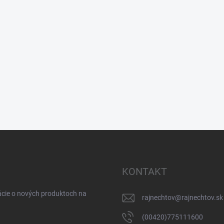
KONTAKT
ácie o nových produktoch na
rajnechtov
@
rajnechtov.sk
(00420)775111600