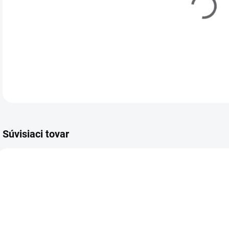
Súvisiaci tovar
403100
721001