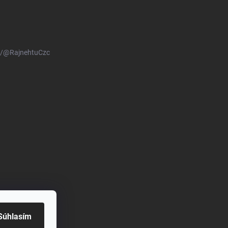
m/@RajnehtuCzc
Súhlasím