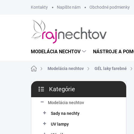
Prejsť
Kontakty
Napíšte nám
Obchodné podmienky
na
obsah
MODELÁCIA NECHTOV
NÁSTROJE A POM
Domov
Modelácia nechtov
GÉL laky farebné
B
Kategórie
o
Preskočiť
č
kategórie
n
Modelácia nechtov
ý
Sady na nechty
p
a
UV lampy
n