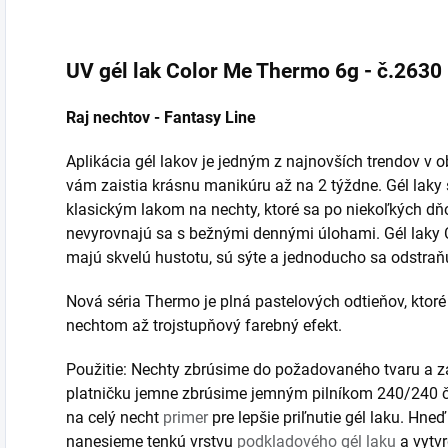
nechtov. S jemnou
kokosovou vôňou.
UV gél lak Color Me Thermo 6g - č.2630
Raj nechtov - Fantasy Line
Aplikácia gél lakov je jedným z najnovších trendov v o
vám zaistia krásnu manikúru až na 2 týždne. Gél laky 
klasickým lakom na nechty, ktoré sa po niekoľkých d
nevyrovnajú sa s bežnými dennými úlohami. Gél laky C
majú skvelú hustotu, sú sýte a jednoducho sa odstraň
Nová séria Thermo je plná pastelových odtieňov, ktor
nechtom až trojstupňový farebný efekt.
Použitie: Nechty zbrúsime do požadovaného tvaru a z
platničku jemne zbrúsime jemným pilníkom 240/240 č
na celý necht
primer
pre lepšie priľnutie gél laku. Hneď
nanesieme tenkú vrstvu
podkladového gél laku
a vytv