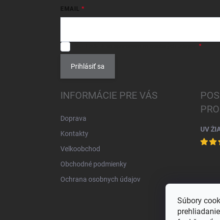
EMAIL
SÚHLASÍM
so spracovaním
osobných údajov
.
Prihlásiť sa
INFORMÁCIE PRE VÁS
POS
PRO
Doprava
UV ŽI
Kontakty
Velkoobchod
Obchodné podmienky
Ochrana osobnych údajov
Súbory cook
prehliadani