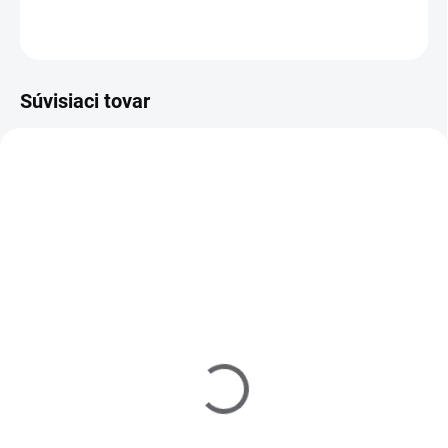
OPÝTAŤ SA
Súvisiaci tovar
520024
720025
SKLADOM
SKLADOM
(>5 KS)
(>5 KS)
Raj nechtov - nechtové
Súprava brúsnych
tipy French číre - veľ.0-9
nástavcov A
- súprava - 100ks
€4
€4
Do košíka