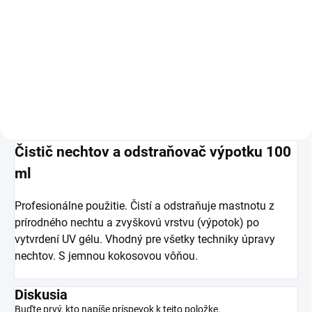
Do košíka
Súprava obsahuje 6 ks nástavcov
a 5 ks brúsnych valčekov.
Nechtové tipy FRENCH na
francúzsku modeláciu nechtov v
čírej farbe.
Čistič nechtov a odstraňovač výpotku 100
ml
Profesionálne použitie. Čistí a odstraňuje mastnotu z
prírodného nechtu a zvyškovú vrstvu (výpotok) po
vytvrdení UV gélu. Vhodný pre všetky techniky úpravy
nechtov. S jemnou kokosovou vôňou.
Diskusia
Buďte prvý, kto napíše príspevok k tejto položke.