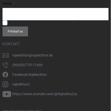
EMAIL
SÚHLASÍM
so spracovaním
osobných údajov
.
Prihlásiť sa
KONTAKT
rajnechtov
@
rajnechtov.sk
(00420)775111600
Facebook/RajNechtov
rajnehtucz/
https://www.youtube.com/@RajnehtuCzc