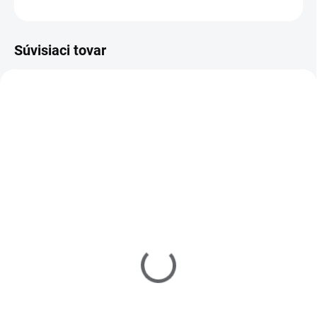
OPÝTAŤ SA
Súvisiaci tovar
151113
711091
SKLADOM
MOMENTÁLNE NEDOSTUPNÉ
(>5 KS)
UV gél lak Fantasy 9ml -
Fólie na odstránenie gél
Dry Top
laku - 20ks
€6
€1,60
Detail
Do košíka
Bezvýpotkový vrchný lesk pre
Súprava praktických fólií na
UV/LED gély a gél laky. Ideálny