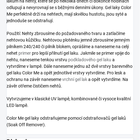
lakům na nehty, které se po několika dnech či dokonce hodinách
odlupují a nevyrovnají se s běžnými denními úkony. Gel laky Color
Me perfektně drží na nehtech, mají skvělou hustotu, jsou syté a
jednoduše se odstraňují.
Použití: Nehty zbrousíme do požadovaného tvaru a zatlačíme
nehtovou kůžičku. Nehtovou ploténku jemně zbrousíme jemným
pilníkem 240/240 či pilník blokem, oprášíme a naneseme na celý
nehet
primer
pro lepší přilnutí gel laku. Jakmile se primer vpije do
nehtu, naneseme tenkou vrstvu
podkladového gel laku
a
vytvrdíme v lampě. Dále naneseme jednu až dvě vrstvy barevného
gel laku Color Me a opět jednotlivé vrstvy vytvrdíme. Pro lesk a
ochranu na závěr naneseme
vrchní gel lak
a opět vytvrdíme. Na
závěr otřeme čističem nehtů.
Vytvrzujeme v klasické UV lampě, kombinované či vysoce kvalitní
LED lampě.
Color Me gel laky odstraňujeme pomocí odstraňovačů gel laků
(Soak Off Remover).