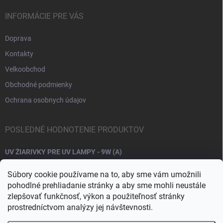
INFORMÁCIE PRE VÁS
Doprava
Kontakty
Velkoobchod
Obchodné podmienky
Ochrana osobnych údajov
POSLEDNÉ HODNOTENIE PRODUKTOV
UV ŽIARIVKY PRE UV LAMPY - 9W (A)
Súbory cookie používame na to, aby sme vám umožnili
pohodlné prehliadanie stránky a aby sme mohli neustále
zlepšovať funkčnosť, výkon a použiteľnosť stránky
prostredníctvom analýzy jej návštevnosti.