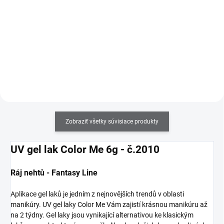
odstránenie gél laku. 20 kusov.
pre chrómové pigmentové prášky.
Zobraziť všetky súvisiace produkty
UV gel lak Color Me 6g - č.2010
Ráj nehtů - Fantasy Line
Aplikace gel laků je jedním z nejnovějších trendů v oblasti
manikúry. UV gel laky Color Me Vám zajistí krásnou manikúru až
na 2 týdny. Gel laky jsou vynikající alternativou ke klasickým