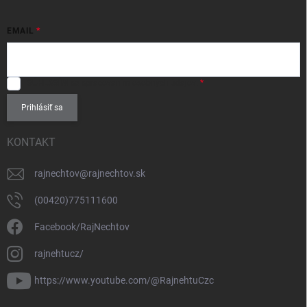
EMAIL
SÚHLASÍM
so spracovaním
osobných údajov
.
Prihlásiť sa
KONTAKT
rajnechtov
@
rajnechtov.sk
(00420)775111600
Facebook/RajNechtov
rajnehtucz/
https://www.youtube.com/@RajnehtuCzc