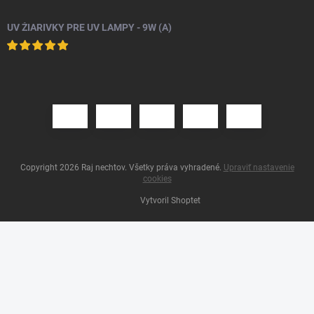
UV ŽIARIVKY PRE UV LAMPY - 9W (A)
Copyright 2026
Raj nechtov
. Všetky práva vyhradené.
Upraviť nastavenie
cookies
Vytvoril Shoptet