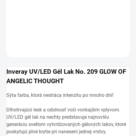
−
+
Pridať do košíka
DETAILNÉ INFORMÁCIE
OPÝTAŤ SA
Inveray UV/LED Gél Lak No. 209 GLOW OF
ANGELIC THOUGHT
Sýta farba, ktorá nestráca intenzitu po mnoho dní!
Dlhotrvajúci lesk a odolnosť voči vonkajším vplyvom.
UV/LED gél lak na nechty predstavuje najnovšiu
generáciu svetlom vytvrdzovaných gélových lakov, ktoré
poskytujú plné krytie pri nanesení jednej vrstvy.