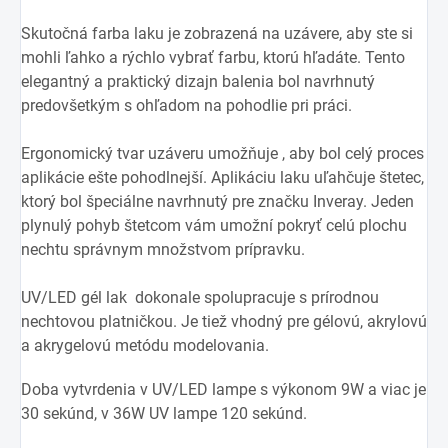
Skutočná farba laku je zobrazená na uzávere, aby ste si
mohli ľahko a rýchlo vybrať farbu, ktorú hľadáte. Tento
elegantný a praktický dizajn balenia bol navrhnutý
predovšetkým s ohľadom na pohodlie pri práci.
Ergonomický tvar uzáveru umožňuje , aby bol celý proces
aplikácie ešte pohodlnejší. Aplikáciu laku uľahčuje štetec,
ktorý bol špeciálne navrhnutý pre značku Inveray. Jeden
plynulý pohyb štetcom vám umožní pokryť celú plochu
nechtu správnym množstvom prípravku.
UV/LED gél lak dokonale spolupracuje s prírodnou
nechtovou platničkou. Je tiež vhodný pre gélovú, akrylovú
a akrygelovú metódu modelovania.
Doba vytvrdenia v UV/LED lampe s výkonom 9W a viac je
30 sekúnd, v 36W UV lampe 120 sekúnd.