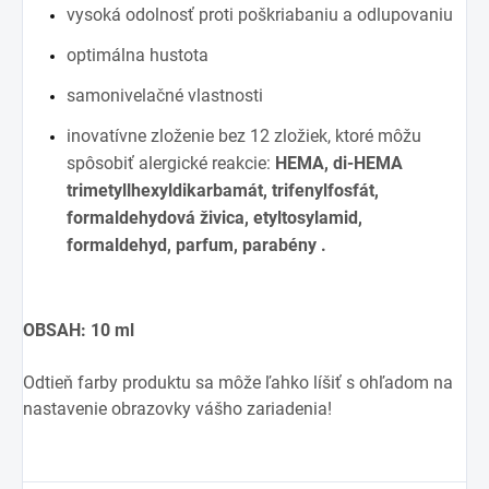
vysoká odolnosť proti poškriabaniu a odlupovaniu
optimálna hustota
samonivelačné vlastnosti
inovatívne zloženie bez 12 zložiek, ktoré môžu
spôsobiť alergické reakcie:
HEMA, di-HEMA
trimetyllhexyldikarbamát, trifenylfosfát,
formaldehydová živica, etyltosylamid,
formaldehyd, parfum, parabény .
OBSAH: 10 ml
Odtieň farby produktu sa môže ľahko líšiť s ohľadom na
nastavenie obrazovky vášho zariadenia!