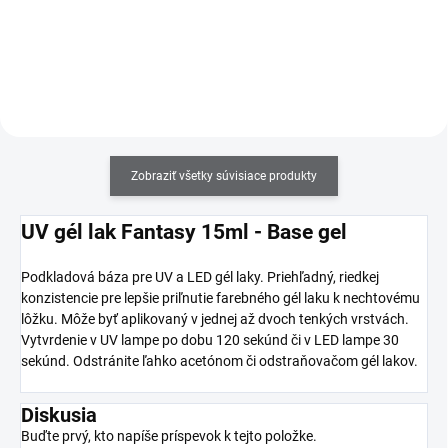
nezanechávajú prach.
alebo akrylom.
Zobraziť všetky súvisiace produkty
UV gél lak Fantasy 15ml - Base gel
Podkladová báza pre UV a LED gél laky. Priehľadný, riedkej
konzistencie pre lepšie priľnutie farebného gél laku k nechtovému
lôžku. Môže byť aplikovaný v jednej až dvoch tenkých vrstvách.
Vytvrdenie v UV lampe po dobu 120 sekúnd či v LED lampe 30
sekúnd. Odstránite ľahko acetónom či odstraňovačom gél lakov.
Diskusia
Buďte prvý, kto napíše príspevok k tejto položke.