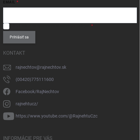
EMAIL
SÚHLASÍM
so spracovaním
osobných údajov
.
Prihlásiť sa
KONTAKT
rajnechtov
@
rajnechtov.sk
(00420)775111600
Facebook/RajNechtov
rajnehtucz/
https://www.youtube.com/@RajnehtuCzc
INFORMÁCIE PRE VÁS