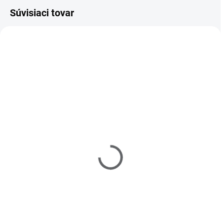
Súvisiaci tovar
711002
721021
SKLADOM
SKLADOM
(>5 KS)
(>5 KS)
Čistiace papierové
Primer 15 ml
tampóny 500 ks
€3,80
€1,60
Do košíka
Do košíka
Prípravok určený na dezinfekciu,
odmasťovanie nechtov a na
Vhodné na čistenie, odlakovanie,
stieranie výpotku gélu po
zlepšenie priľnavosti medzi
vytvrdení a pod. Vysoko kvalitné -
prírodným nechtom a UV gélom