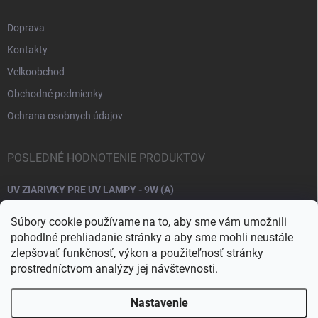
Doprava
Kontakty
Velkoobchod
Obchodné podmienky
Ochrana osobnych údajov
POSLEDNÉ HODNOTENIE PRODUKTOV
UV ŽIARIVKY PRE UV LAMPY - 9W (A)
Súbory cookie používame na to, aby sme vám umožnili
pohodlné prehliadanie stránky a aby sme mohli neustále
zlepšovať funkčnosť, výkon a použiteľnosť stránky
prostredníctvom analýzy jej návštevnosti.
Nastavenie