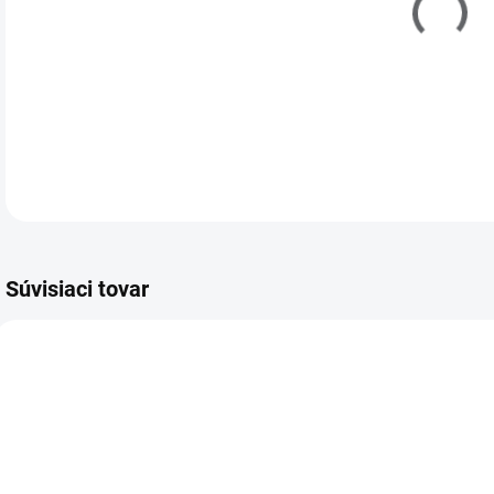
DETA
Súvisiaci tovar
TIP
711002
212005