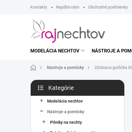
Prejsť
Kontakty
Napíšte nám
Obchodné podmienky
na
obsah
MODELÁCIA NECHTOV
NÁSTROJE A POM
Domov
Nástroje a pomôcky
Zdobiaca guľôčka DU
B
Kategórie
o
Preskočiť
č
kategórie
n
Modelácia nechtov
ý
Nástroje a pomôcky
p
a
Pilníky na nechty
n