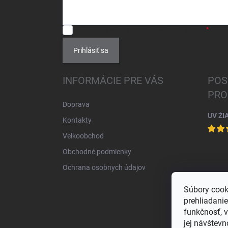
SÚHLASÍM
so spracovaním
osobných údajov
.
Prihlásiť sa
INFORMÁCIE PRE VÁS
POS
PRO
Doprava
UV ŽI
Kontakty
Velkoobchod
Obchodné podmienky
Ochrana osobnych údajov
Súbory cook
prehliadani
funkčnosť, 
jej návštevn