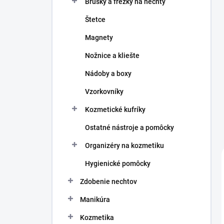
Brúsky a frézky na nechty
e
l
Štetce
Magnety
Nožnice a kliešte
Nádoby a boxy
Vzorkovníky
Kozmetické kufríky
Ostatné nástroje a pomôcky
Organizéry na kozmetiku
Hygienické pomôcky
Zdobenie nechtov
Manikúra
Kozmetika