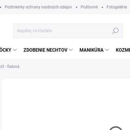
Podmienky ochrany osobných údajov
Poštovné
Fotogaléria
Hľadať
ÔCKY
ZDOBENIE NECHTOV
MANIKÚRA
KOZM
O - fialová
Neohodnotené
Podrobnosti hodnotenia
€2
Jedn
SK
cena