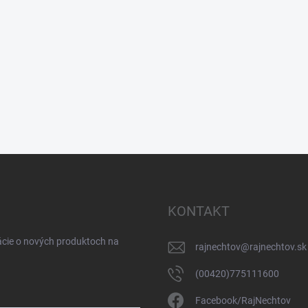
KONTAKT
ácie o nových produktoch na
rajnechtov
@
rajnechtov.sk
(00420)775111600
Facebook/RajNechtov