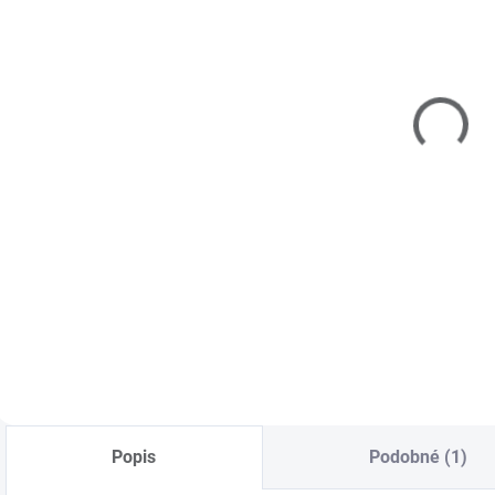
SKLADOM
SKLADOM
(>5 KS)
(>5 KS)
Čistiace
Raj nechtov UV
papierové
gél FRENCH -
tampóny 500
biely - 5 ml
ks
€1,60
€4,60
Do košíka
Do košíka
Vhodné na čistenie,
Profi kvalita.
odlakovanie,
Nanáša sa na
stieranie výpotku
končeky nechtov
gélu po vytvrdení a
pre vytvorenie
pod. Vysoko
efektu francúzskej
kvalitné -
manikúry.
nezanechávajú
prach.
Popis
Podobné (1)