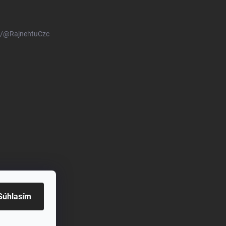
m/@RajnehtuCzc
Súhlasím