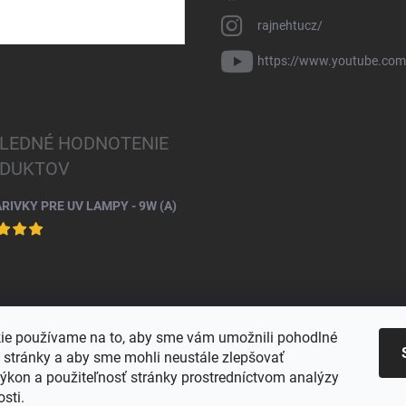
rajnehtucz/
https://www.youtube.co
LEDNÉ HODNOTENIE
DUKTOV
ARIVKY PRE UV LAMPY - 9W (A)
ie používame na to, aby sme vám umožnili pohodlné
e stránky a aby sme mohli neustále zlepšovať
výkon a použiteľnosť stránky prostredníctvom analýzy
osti.