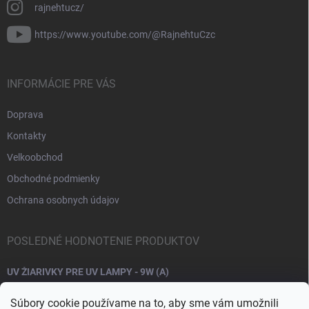
rajnehtucz/
https://www.youtube.com/@RajnehtuCzc
INFORMÁCIE PRE VÁS
Doprava
Kontakty
Velkoobchod
Obchodné podmienky
Ochrana osobnych údajov
POSLEDNÉ HODNOTENIE PRODUKTOV
UV ŽIARIVKY PRE UV LAMPY - 9W (A)
Súbory cookie používame na to, aby sme vám umožnili