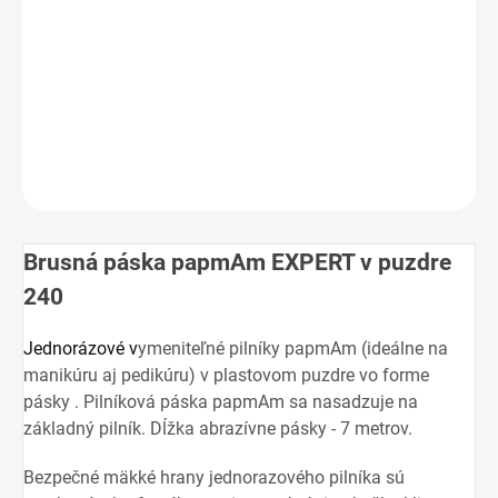
−
+
Pridať do košíka
DETAILNÉ INFORMÁCIE
OPÝTAŤ SA
Brusná páska papmAm EXPERT v puzdre
240
Jednorázové v
ymeniteľné pilníky papmAm (ideálne na
manikúru aj pedikúru) v plastovom puzdre vo forme
pásky . Pilníková páska papmAm sa nasadzuje na
základný pilník. Dĺžka abrazívne pásky - 7 metrov.
Bezpečné mäkké hrany jednorazového pilníka sú