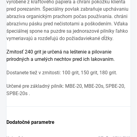
vyrobené z kraftového papiera a chráni pokožku klienta
pred porezaním. Špeciálny povlak zabraňuje upchávaniu
abrazíva organickým prachom počas používania. chráni
abrazívnu pásku pred nečistotami a poškodením. Vďaka
špeciálnej spone na puzdre sa jednorazové pilníky ľahko
vymeriavajú a rozdeľujú do požiadaviek
ané dĺžky.
Zrnitosť 240 grit je určená na leštenie a pilovanie
prírodných a umelých nechtov pred ich lakovaním.
Dostanete tiež v zrnitosti:
100 grit,
150 grit, 18
0 grit.
Určené pre základný pilník: MBE-20, MBE-20s, SPBE-20,
SPBE-20s .
Dodatočné parametre