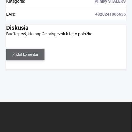
Kategória
:
Pilníky STALEKS
EAN
:
4820241066636
Diskusia
Buďte prvý, kto napíše príspevok k tejto položke.
Pridať komentár
Z
á
p
ä
t