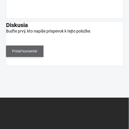
Diskusia
Buďte prvý, kto napíše príspevok k tejto položke.
Pridať komentár
Z
á
p
ä
t