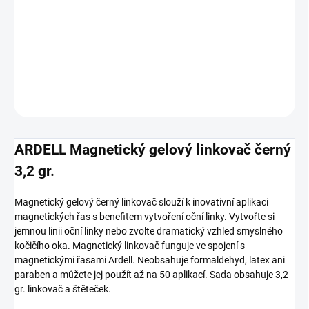
−
+
Pridať do košíka
DETAILNÉ INFORMÁCIE
OPÝTAŤ SA
ARDELL Magnetický gelový linkovač černý
3,2 gr.
Magnetický gelový černý linkovač slouží k inovativní aplikaci
magnetických řas s benefitem vytvoření oční linky. Vytvořte si
jemnou linii oční linky nebo zvolte dramatický vzhled smyslného
kočičího oka. Magnetický linkovač funguje ve spojení s
magnetickými řasami Ardell. Neobsahuje formaldehyd, latex ani
paraben a můžete jej použít až na 50 aplikací. Sada obsahuje 3,2
gr. linkovač a štěteček.