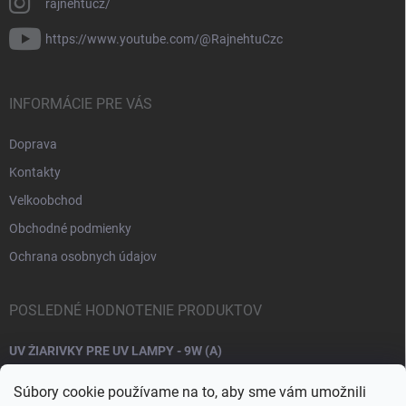
rajnehtucz/
https://www.youtube.com/@RajnehtuCzc
INFORMÁCIE PRE VÁS
Doprava
Kontakty
Velkoobchod
Obchodné podmienky
Ochrana osobnych údajov
POSLEDNÉ HODNOTENIE PRODUKTOV
UV ŽIARIVKY PRE UV LAMPY - 9W (A)
Súbory cookie používame na to, aby sme vám umožnili