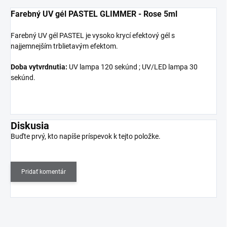
Farebný UV gél PASTEL GLIMMER - Rose 5ml
Farebný UV gél PASTEL je vysoko krycí efektový gél s
najjemnejším trblietavým efektom.
Doba vytvrdnutia:
UV lampa 120 sekúnd ; UV/LED lampa 30
sekúnd.
Diskusia
Buďte prvý, kto napíše príspevok k tejto položke.
Pridať komentár