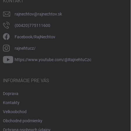
KONTAKT
rajnechtov
@
rajnechtov.sk
(00420)775111600
Facebook/RajNechtov
rajnehtucz/
https://www.youtube.com/@RajnehtuCzc
INFORMÁCIE PRE VÁS
Doprava
Kontakty
Velkoobchod
Obchodné podmienky
Ochrana osobnych údajov