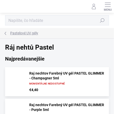
Prejsť
na
obsah
Hľadať
Pastelové UV gély
Ráj nehtů Pastel
Najpredávanejšie
Raj nechtov Farebný UV gél PASTEL GLIMMER
- Champagner 5ml
MOMENTÁLNE NEDOSTUPNÉ
€4,40
Raj nechtov Farebný UV gél PASTEL GLIMMER
- Purple 5ml