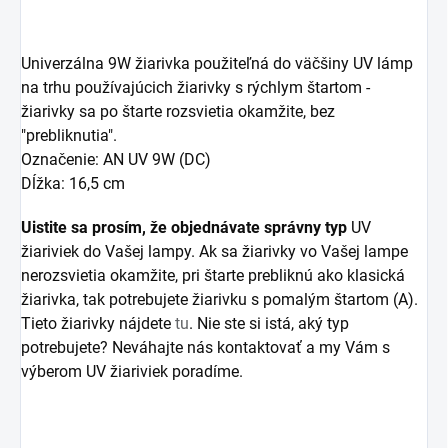
Univerzálna 9W žiarivka použiteľná do väčšiny UV lámp
na trhu používajúcich žiarivky s rýchlym štartom -
žiarivky sa po štarte rozsvietia okamžite, bez
"prebliknutia".
Označenie: AN UV 9W (DC)
Dĺžka: 16,5 cm
Uistite sa prosím, že objednávate správny typ
UV
žiariviek do Vašej lampy. Ak sa žiarivky vo Vašej lampe
nerozsvietia okamžite, pri štarte prebliknú ako klasická
žiarivka, tak potrebujete žiarivku s pomalým štartom (A).
Tieto žiarivky nájdete
tu
. Nie ste si istá, aký typ
potrebujete? Neváhajte nás kontaktovať a my Vám s
výberom UV žiariviek poradíme.