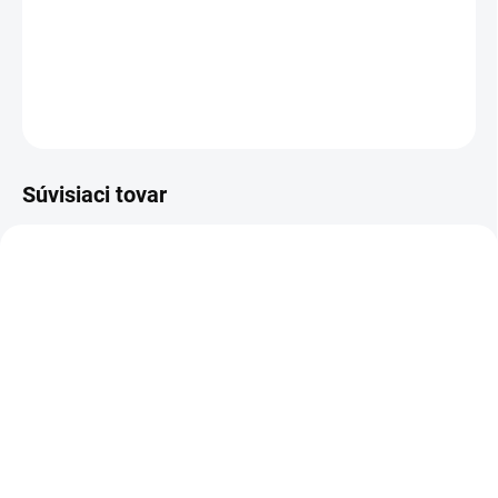
DETAILNÉ INFORMÁCIE
OPÝTAŤ SA
Súvisiaci tovar
721021
212007
SKLADOM
SKLADOM
(>5 KS)
(>5 KS)
Primer 15 ml
Raj nechtov UV gél