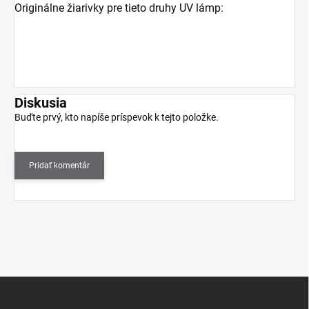
Originálne žiarivky pre tieto druhy UV lámp:
Diskusia
Buďte prvý, kto napíše príspevok k tejto položke.
Pridať komentár
Z
á