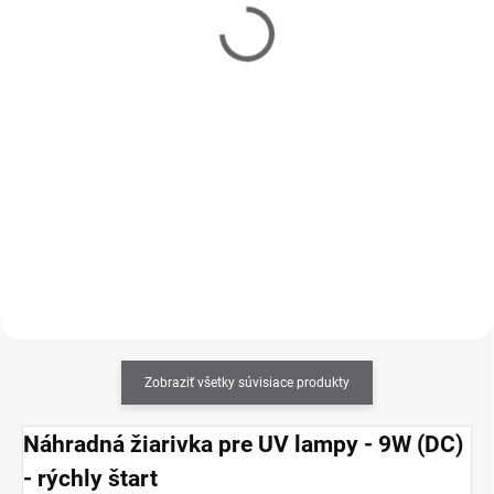
modelovací - číry - veľmi
€3,80
hustý - 15 ml
Do košíka
€9,20
Prípravok určený na dezinfekciu,
Do košíka
odmasťovanie nechtov a na
zlepšenie priľnavosti medzi
Vďaka hustej konzistencie je
prírodným nechtom a UV gélom
tento gél vhodný aj pre
alebo akrylom.
začiatočníkov. Veľmi kvalitný,
elastický gél s vysokou
priľnavosťou. Jednofázový.
Zobraziť všetky súvisiace produkty
Náhradná žiarivka pre UV lampy - 9W (DC)
- rýchly štart