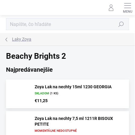
Prejsť
na
obsah
Hľadať
Laky Zoya
Beachy Brights 2
Najpredávanejšie
Zoya Lak na nechty 15ml 1230 GEORGIA
SKLADOM
(1 KS)
€11,25
Zoya Lak na nechty 7,5 ml 1211R BISOUX
PETITE
MOMENTÁLNE NEDOSTUPNÉ