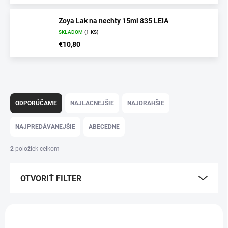
Zoya Lak na nechty 15ml 835 LEIA
SKLADOM
(1 KS)
€10,80
R
a
ODPORÚČAME
NAJLACNEJŠIE
NAJDRAHŠIE
d
e
NAJPREDÁVANEJŠIE
ABECEDNE
n
i
2
položiek celkom
e
p
OTVORIŤ FILTER
r
o
d
V
u
ý
k
Z10835