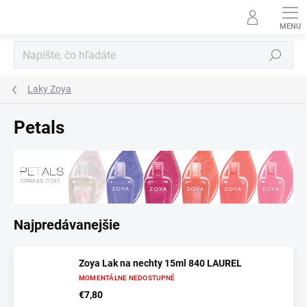
Prejsť
na
obsah
Hľadať
Laky Zoya
Petals
Najpredávanejšie
Zoya Lak na nechty 15ml 840 LAUREL
MOMENTÁLNE NEDOSTUPNÉ
€7,80