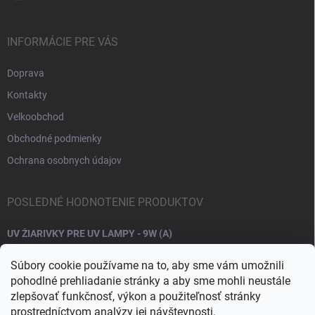
INFORMÁCIE PRE VÁS
Doprava
Kontakty
Velkoobchod
Obchodné podmienky
Ochrana osobnych údajov
POSLEDNÉ HODNOTENIE PRODUKTOV
UV ŽIARIVKY PRE UV LAMPY - 9W (A)
Súbory cookie používame na to, aby sme vám umožnili
pohodlné prehliadanie stránky a aby sme mohli neustále
zlepšovať funkčnosť, výkon a použiteľnosť stránky
prostredníctvom analýzy jej návštevnosti.