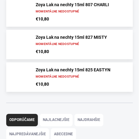
Zoya Lak na nechty 15ml 807 CHARLI
MOMENTÁLNE NEDOSTUPNÉ
€10,80
Zoya Lak na nechty 15ml 827 MISTY
MOMENTÁLNE NEDOSTUPNÉ
€10,80
Zoya Lak na nechty 15ml 825 EASTYN
MOMENTÁLNE NEDOSTUPNÉ
€10,80
R
a
ODPORÚČAME
NAJLACNEJŠIE
NAJDRAHŠIE
d
e
NAJPREDÁVANEJŠIE
ABECEDNE