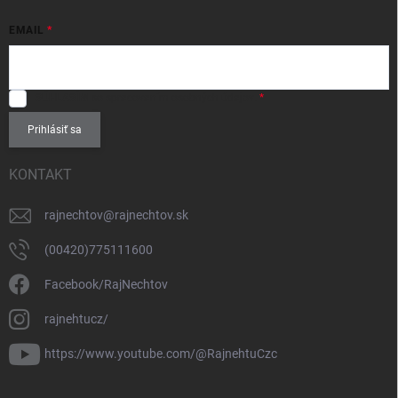
EMAIL
SÚHLASÍM
so spracovaním
osobných údajov
.
Prihlásiť sa
KONTAKT
rajnechtov
@
rajnechtov.sk
(00420)775111600
Facebook/RajNechtov
rajnehtucz/
https://www.youtube.com/@RajnehtuCzc