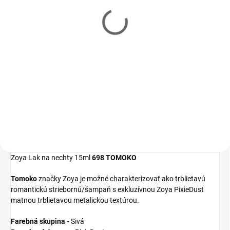
Filler 15ml
Polish Remover 237ml
€10
€10
Detail
Detail
Zoya
Get Even
Ridge Filler je
Zoya
Remove Plus
je jemný, ale
moderný zahladzujúci
veľmi efektívny 3-in-1 odlakovač
podkladový lak, ktorý
na nechty, čistič nechtov a
vyrovná nerovnosti nechtov a
kondicionér. Dlhšia výdrž laku na
udrží farebný lak na svojom
nechty začína práve u tohto
mieste.
odlakovača!
Zoya Lak na nechty 15ml
698 TOMOKO
Tomoko
značky Zoya je možné charakterizovať ako trblietavú
romantickú striebornú/šampaň s exkluzívnou Zoya PixieDust
matnou trblietavou metalickou textúrou.
Farebná skupina -
Sivá