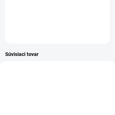
−
+
Pridať do košíka
DETAILNÉ INFORMÁCIE
OPÝTAŤ SA
Súvisiaci tovar
Z20010
Z20102
MOMENTÁLNE NEDOSTUPNÉ
MOMENTÁLNE NEDOSTUPNÉ
Zoya Get Even Ridge
Zoya Remove+ Nail