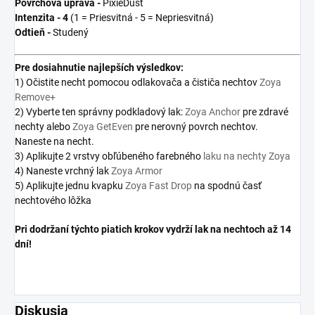
Povrchová úprava -
PixieDust
Intenzita - 4
(1 = Priesvitná - 5 = Nepriesvitná)
Odtieň -
Studený
Pre
dosiahnutie najlepších výsledkov:
1) Očistite necht pomocou odlakovača a čističa nechtov
Zoya
Remove+
2) Vyberte ten správny podkladový lak:
Zoya Anchor
pre zdravé
nechty alebo
Zoya GetEven
pre nerovný povrch nechtov.
Naneste na necht.
3) Aplikujte 2 vrstvy obľúbeného farebného
laku na nechty Zoya
4) Naneste vrchný lak
Zoya Armor
5) Aplikujte jednu kvapku
Zoya Fast Drop
na spodnú časť
nechtového lôžka
Pri dodržaní týchto piatich krokov vydrží lak na nechtoch až 14
dní!
Diskusia