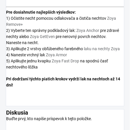
Pre
dosiahnutie najlepších výsledkov:
1) Očistite necht pomocou odlakovača a čističa nechtov
Zoya
Remove+
2) Vyberte ten správny podkladový lak:
Zoya Anchor
pre zdravé
nechty alebo
Zoya GetEven
pre nerovný povrch nechtov.
Naneste na necht.
3) Aplikujte 2 vrstvy obľúbeného farebného
laku na nechty Zoya
4) Naneste vrchný lak
Zoya Armor
5) Aplikujte jednu kvapku
Zoya Fast Drop
na spodnú časť
nechtového lôžka
Pri dodržaní týchto piatich krokov vydrží lak na nechtoch až 14
dní!
Diskusia
Buďte prvý, kto napíše príspevok k tejto položke.