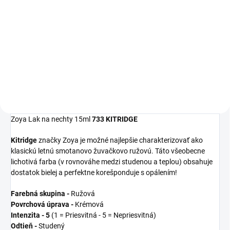
Detail
Detail
Zoya
Get Even
Ridge Filler je
Zoya
Remove Plus
je jemný, ale
moderný zahladzujúci
veľmi efektívny 3-in-1 odlakovač
podkladový lak, ktorý
na nechty, čistič nechtov a
vyrovná nerovnosti nechtov a
kondicionér. Dlhšia výdrž laku na
udrží farebný lak na svojom
nechty začína práve u tohto
mieste.
odlakovača!
Zoya Lak na nechty 15ml
733 KITRIDGE
Kitridge
značky Zoya je možné najlepšie charakterizovať ako
klasickú letnú smotanovo žuvačkovo ružovú. Táto všeobecne
lichotivá farba (v rovnováhe medzi studenou a teplou) obsahuje
dostatok bielej a perfektne korešponduje s opálením!
Farebná skupina -
Ružová
Povrchová úprava -
Krémová
Intenzita - 5
(1 = Priesvitná - 5 = Nepriesvitná)
Odtieň -
Studený