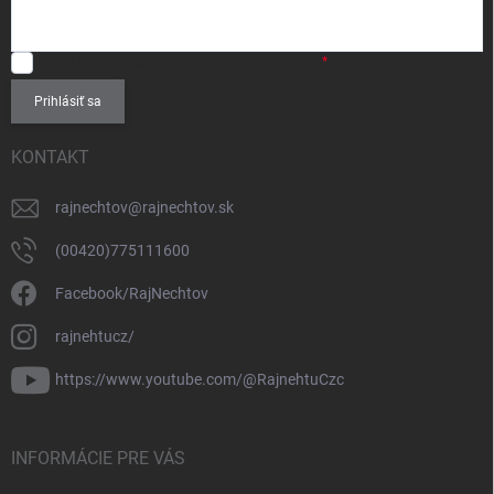
SÚHLASÍM
so spracovaním
osobných údajov
.
Prihlásiť sa
KONTAKT
rajnechtov
@
rajnechtov.sk
(00420)775111600
Facebook/RajNechtov
rajnehtucz/
https://www.youtube.com/@RajnehtuCzc
INFORMÁCIE PRE VÁS