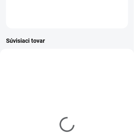
DETAILNÉ INFORMÁCIE
OPÝTAŤ SA
Súvisiaci tovar
Z20010
Z20102
MOMENTÁLNE NEDOSTUPNÉ
MOMENTÁLNE NEDOSTUPNÉ
Zoya Get Even Ridge
Zoya Remove+ Nail
Filler 15ml
Polish Remover 237ml
€10
€10