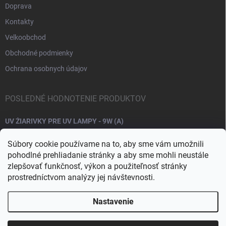
Doprava
Kontakty
Velkoobchod
Obchodné podmienky
Ochrana osobnych údajov
POSLEDNÉ HODNOTENIE PRODUKTOV
UV ŽIARIVKY PRE UV LAMPY - 9W (A)
Súbory cookie používame na to, aby sme vám umožnili
pohodlné prehliadanie stránky a aby sme mohli neustále
zlepšovať funkčnosť, výkon a použiteľnosť stránky
prostredníctvom analýzy jej návštevnosti.
Nastavenie
Copyright 2026
Raj nechtov
. Všetky práva vyhradené.
Upraviť nastavenie