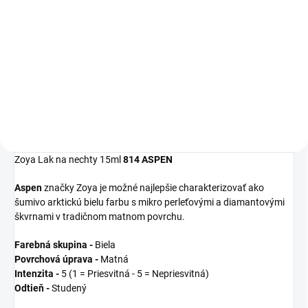
Detail
Detail
Zoya
Get Even
Ridge Filler je
Zoya
Remove Plus
je jemný, ale
moderný zahladzujúci
veľmi efektívny 3-in-1 odlakovač
podkladový lak, ktorý
na nechty, čistič nechtov a
vyrovná nerovnosti nechtov a
kondicionér. Dlhšia výdrž laku na
udrží farebný lak na svojom
nechty začína práve u tohto
mieste.
odlakovača!
Zoya Lak na nechty 15ml
814 ASPEN
Aspen
značky Zoya je možné najlepšie charakterizovať ako
šumivo arktickú bielu farbu s mikro perleťovými a diamantovými
škvrnami v tradičnom matnom povrchu.
Farebná skupina -
Biela
Povrchová úprava -
Matná
Intenzita -
5 (1 = Priesvitná - 5 = Nepriesvitná)
Odtieň
-
Studený