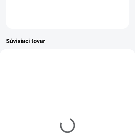
DETAILNÉ INFORMÁCIE
OPÝTAŤ SA
Súvisiaci tovar
Z20010
Z20102
MOMENTÁLNE NEDOSTUPNÉ
MOMENTÁLNE NEDOSTUPNÉ
Zoya Get Even Ridge
Zoya Remove+ Nail
Filler 15ml
Polish Remover 237ml
€10
€10