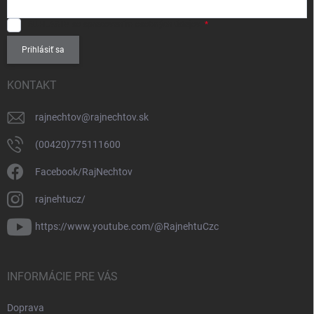
SÚHLASÍM
so spracovaním
osobných údajov
.
Prihlásiť sa
KONTAKT
rajnechtov
@
rajnechtov.sk
(00420)775111600
Facebook/RajNechtov
rajnehtucz/
https://www.youtube.com/@RajnehtuCzc
INFORMÁCIE PRE VÁS
Doprava