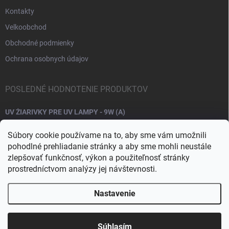
Kontakty
Velkoobchod
Obchodné podmienky
Ochrana osobnych údajov
POSLEDNÉ HODNOTENIE PRODUKTOV
UV ŽIARIVKY PRE UV LAMPY - 9W (A)
Súbory cookie používame na to, aby sme vám umožnili
pohodlné prehliadanie stránky a aby sme mohli neustále
zlepšovať funkčnosť, výkon a použiteľnosť stránky
prostredníctvom analýzy jej návštevnosti.
Nastavenie
Copyright 2026
Raj nechtov
. Všetky práva vyhradené.
Upraviť nastavenie
cookies
Súhlasím