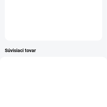
−
+
Pridať do košíka
DETAILNÉ INFORMÁCIE
OPÝTAŤ SA
Súvisiaci tovar
Z20010
Z20102
MOMENTÁLNE NEDOSTUPNÉ
MOMENTÁLNE NEDOSTUPNÉ
Zoya Get Even Ridge
Zoya Remove+ Nail