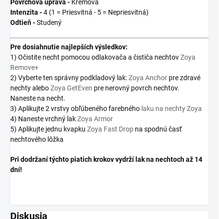
Povrchová úprava -
Krémová
Intenzita -
4 (1 = Priesvitná - 5 = Nepriesvitná)
Odtieň -
Studený
Pre
dosiahnutie najlepších výsledkov:
1) Očistite necht pomocou odlakovača a čističa nechtov
Zoya
Remove+
2) Vyberte ten správny podkladový lak:
Zoya Anchor
pre zdravé
nechty alebo
Zoya GetEven
pre nerovný povrch nechtov.
Naneste na necht.
3) Aplikujte 2 vrstvy obľúbeného farebného
laku na nechty Zoya
4) Naneste vrchný lak
Zoya Armor
5) Aplikujte jednu kvapku
Zoya Fast Drop
na spodnú časť
nechtového lôžka
Pri dodržaní týchto piatich krokov vydrží lak na nechtoch až 14
dní!
Diskusia