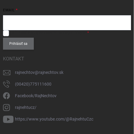
EMAIL
SÚHLASÍM
so spracovaním
osobných údajov
.
Prihlásiť sa
KONTAKT
rajnechtov
@
rajnechtov.sk
(00420)775111600
Facebook/RajNechtov
rajnehtucz/
https://www.youtube.com/@RajnehtuCzc