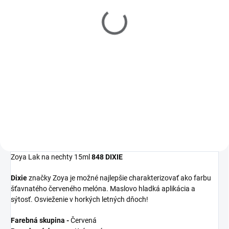
Filler 15ml
Polish Remover 237ml
€10
€10
Detail
Detail
Zoya
Get Even
Ridge Filler je
Zoya
Remove Plus
je jemný, ale
moderný zahladzujúci
veľmi efektívny 3-in-1 odlakovač
podkladový lak, ktorý
na nechty, čistič nechtov a
vyrovná nerovnosti nechtov a
kondicionér. Dlhšia výdrž laku na
udrží farebný lak na svojom
nechty začína práve u tohto
mieste.
odlakovača!
Zoya Lak na nechty 15ml
848 DIXIE
Dixie
značky Zoya je možné najlepšie charakterizovať ako farbu
šťavnatého červeného melóna. Maslovo hladká aplikácia a
sýtosť. Osvieženie v horkých letných dňoch!
Farebná skupina -
Červená