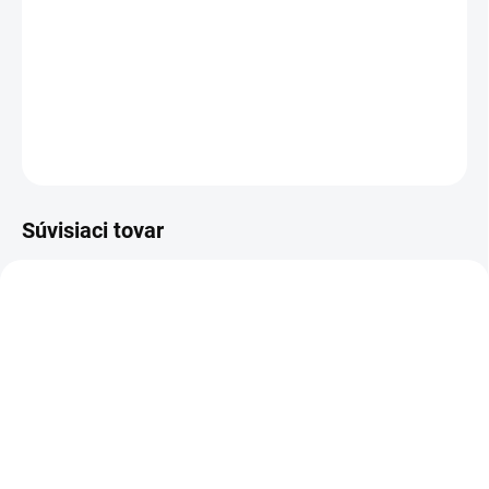
−
+
Pridať do košíka
DETAILNÉ INFORMÁCIE
OPÝTAŤ SA
Súvisiaci tovar
Z20010
Z20102
MOMENTÁLNE NEDOSTUPNÉ
MOMENTÁLNE NEDOSTUPNÉ
Zoya Get Even Ridge
Zoya Remove+ Nail