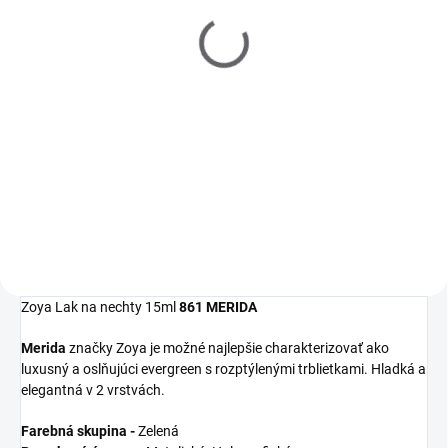
Filler 15ml
Polish Remover 237ml
€10
€10
Detail
Detail
Zoya
Get Even
Ridge Filler je
Zoya
Remove Plus
je jemný, ale
moderný zahladzujúci
veľmi efektívny 3-in-1 odlakovač
podkladový lak, ktorý
na nechty, čistič nechtov a
vyrovná nerovnosti nechtov a
kondicionér. Dlhšia výdrž laku na
udrží farebný lak na svojom
nechty začína práve u tohto
mieste.
odlakovača!
Zoya Lak na nechty 15ml
861 MERIDA
Merida
značky Zoya je možné najlepšie charakterizovať ako
luxusný a oslňujúci evergreen s rozptýlenými trblietkami. Hladká a
elegantná v 2 vrstvách.
Farebná skupina -
Zelená