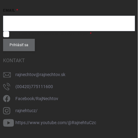
EMAIL
SÚHLASÍM
so spracovaním
osobných údajov
.
Prihlásiť sa
KONTAKT
rajnechtov
@
rajnechtov.sk
(00420)775111600
Facebook/RajNechtov
rajnehtucz/
https://www.youtube.com/@RajnehtuCzc