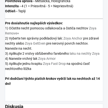
Povrchová úprava -
Metalická, Holografická
Intenzita -
4 (1 = Priesvitná - 5 = Nepriesvitná)
Odtieň -
Teplý
Pre
dosiahnutie najlepších výsledkov:
1) Očistite necht pomocou odlakovača a čističa nechtov
Zoya
Remove+
2) Vyberte ten správny podkladový lak:
Zoya Anchor
pre zdravé
nechty alebo
Zoya GetEven
pre nerovný povrch nechtov.
Naneste na necht.
3) Aplikujte 2 vrstvy obľúbeného farebného
laku na nechty Zoya
4) Naneste vrchný lak
Zoya Armor
5) Aplikujte jednu kvapku
Zoya Fast Drop
na spodnú časť
nechtového lôžka
Pri dodržaní týchto piatich krokov vydrží lak na nechtoch až 14
dní!
Diskusia