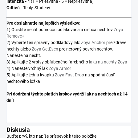
Intenzita -
4 (1 = Priesvitná - 5 = Nepriesvitná)
Odtieň -
Teplý, Studený
Pre
dosiahnutie najlepších výsledkov:
1) Očistite necht pomocou odlakovača a čističa nechtov
Zoya
Remove+
2) Vyberte ten správny podkladový lak:
Zoya Anchor
pre zdravé
nechty alebo
Zoya GetEven
pre nerovný povrch nechtov.
Naneste na necht.
3) Aplikujte 2 vrstvy obľúbeného farebného
laku na nechty Zoya
4) Naneste vrchný lak
Zoya Armor
5) Aplikujte jednu kvapku
Zoya Fast Drop
na spodnú časť
nechtového lôžka
Pri dodržaní týchto piatich krokov vydrží lak na nechtoch až 14
dní!
Diskusia
Buďte prvý, kto napíše príspevok k tejto položke.