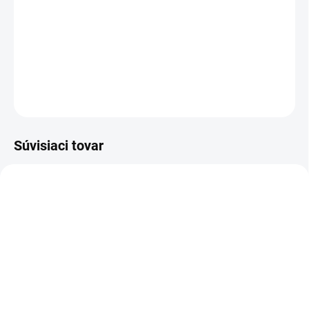
−
+
Pridať do košíka
DETAILNÉ INFORMÁCIE
OPÝTAŤ SA
Súvisiaci tovar
Z20010
Z20102
MOMENTÁLNE NEDOSTUPNÉ
MOMENTÁLNE NEDOSTUPNÉ
Zoya Get Even Ridge
Zoya Remove+ Nail