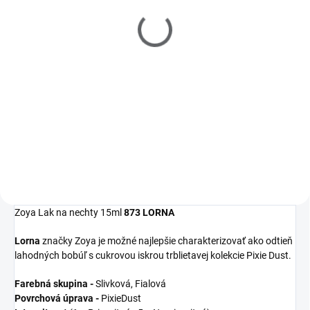
Filler 15ml
Polish Remover 237ml
€10
€10
Detail
Detail
Zoya
Get Even
Ridge Filler je
Zoya
Remove Plus
je jemný, ale
moderný zahladzujúci
veľmi efektívny 3-in-1 odlakovač
podkladový lak, ktorý
na nechty, čistič nechtov a
vyrovná nerovnosti nechtov a
kondicionér. Dlhšia výdrž laku na
udrží farebný lak na svojom
nechty začína práve u tohto
mieste.
odlakovača!
Zoya Lak na nechty 15ml
873 LORNA
Lorna
značky Zoya je možné najlepšie charakterizovať ako odtieň
lahodných bobúľ s cukrovou iskrou trblietavej kolekcie Pixie Dust.
Farebná skupina -
Slivková, Fialová
Povrchová úprava -
PixieDust