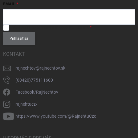
EMAIL
SÚHLASÍM
so spracovaním
osobných údajov
.
Prihlásiť sa
KONTAKT
rajnechtov
@
rajnechtov.sk
(00420)775111600
Facebook/RajNechtov
rajnehtucz/
https://www.youtube.com/@RajnehtuCzc