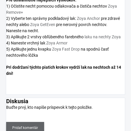
Pre
dosiahnutie najlepších výsledkov:
1) Očistite necht pomocou odlakovača a čističa nechtov
Zoya
Remove+
2) Vyberte ten správny podkladový lak:
Zoya Anchor
pre zdravé
nechty alebo
Zoya GetEven
pre nerovný povrch nechtov.
Naneste na necht.
3) Aplikujte 2 vrstvy obľúbeného farebného
laku na nechty Zoya
4) Naneste vrchný lak
Zoya Armor
5) Aplikujte jednu kvapku
Zoya Fast Drop
na spodnú časť
nechtového lôžka
Pri dodržaní týchto piatich krokov vydrží lak na nechtoch až 14
dní!
Diskusia
Buďte prvý, kto napíše príspevok k tejto položke.
Pridať komentár