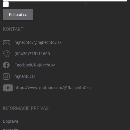
SÚHLASÍM
so spracovaním
osobných údajov
.
Prihlásiť sa
KONTAKT
rajnechtov
@
rajnechtov.sk
(00420)775111600
Facebook/RajNechtov
rajnehtucz/
https://www.youtube.com/@RajnehtuCzc
INFORMÁCIE PRE VÁS
Doprava