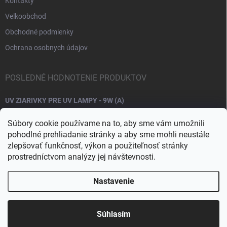
Kontakty
Velkoobchod
Obchodné podmienky
Ochrana osobnych údajov
POSLEDNÉ HODNOTENIE PRODUKTOV
UV ŽIARIVKY PRE UV LAMPY - 9W (A)
Súbory cookie používame na to, aby sme vám umožnili
pohodlné prehliadanie stránky a aby sme mohli neustále
zlepšovať funkčnosť, výkon a použiteľnosť stránky
prostredníctvom analýzy jej návštevnosti.
Nastavenie
Copyright 2026
Raj nechtov
. Všetky práva vyhradené.
Upraviť nastavenie
cookies
Súhlasím
Vytvoril Shoptet