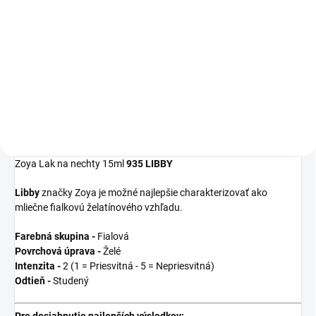
Detail
Detail
Zoya
Get Even
Ridge Filler je
Zoya
Remove Plus
je jemný, ale
moderný zahladzujúci
veľmi efektívny 3-in-1 odlakovač
podkladový lak, ktorý
na nechty, čistič nechtov a
vyrovná nerovnosti nechtov a
kondicionér. Dlhšia výdrž laku na
udrží farebný lak na svojom
nechty začína práve u tohto
mieste.
odlakovača!
Zoya Lak na nechty 15ml
935 LIBBY
Libby
značky Zoya je možné najlepšie charakterizovať ako
mliečne fialkovú želatínového vzhľadu.
Farebná skupina -
Fialová
Povrchová úprava -
Želé
Intenzita -
2 (1 = Priesvitná - 5 = Nepriesvitná)
Odtieň -
Studený