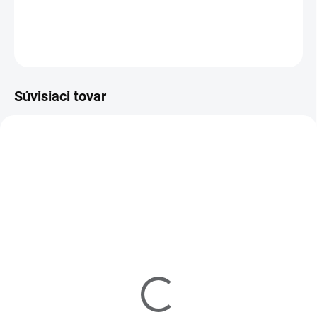
DETAILNÉ INFORMÁCIE
OPÝTAŤ SA
Súvisiaci tovar
Z20010
Z20102
MOMENTÁLNE NEDOSTUPNÉ
MOMENTÁLNE NEDOSTUPNÉ
Zoya Get Even Ridge
Zoya Remove+ Nail
Filler 15ml
Polish Remover 237ml
€10
€10