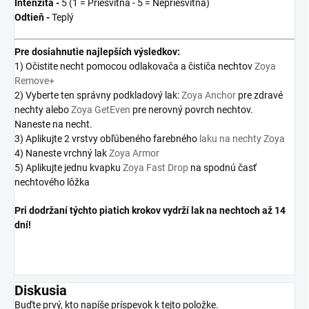
Intenzita -
5 (1 = Priesvitná - 5 = Nepriesvitná)
Odtieň -
Teplý
Pre
dosiahnutie najlepších výsledkov:
1) Očistite necht pomocou odlakovača a čističa nechtov
Zoya
Remove+
2) Vyberte ten správny podkladový lak:
Zoya Anchor
pre zdravé
nechty alebo
Zoya GetEven
pre nerovný povrch nechtov.
Naneste na necht.
3) Aplikujte 2 vrstvy obľúbeného farebného
laku na nechty Zoya
4) Naneste vrchný lak
Zoya Armor
5) Aplikujte jednu kvapku
Zoya Fast Drop
na spodnú časť
nechtového lôžka
Pri dodržaní týchto piatich krokov vydrží lak na nechtoch až 14
dní!
Diskusia
Buďte prvý, kto napíše príspevok k tejto položke.