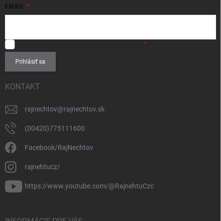
EMAIL
SÚHLASÍM
so spracovaním
osobných údajov
.
Prihlásiť sa
KONTAKT
rajnechtov
@
rajnechtov.sk
(00420)775111600
Facebook/RajNechtov
rajnehtucz/
https://www.youtube.com/@RajnehtuCzc