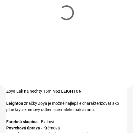
Filler 15ml
Polish Remover 237ml
€10
€10
Detail
Detail
Zoya
Get Even
Ridge Filler je
Zoya
Remove Plus
je jemný, ale
moderný zahladzujúci
veľmi efektívny 3-in-1 odlakovač
podkladový lak, ktorý
na nechty, čistič nechtov a
vyrovná nerovnosti nechtov a
kondicionér. Dlhšia výdrž laku na
udrží farebný lak na svojom
nechty začína práve u tohto
mieste.
odlakovača!
Zoya Lak na nechty 15ml
962 LEIGHTON
Leighton
značky Zoya je možné najlepšie charakterizovať ako
plne krycí krémový odtieň sčernalého baklažánu.
Farebná skupina -
Fialová
Povrchová úprava -
Krémová