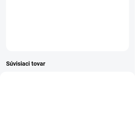
−
+
Pridať do košíka
DETAILNÉ INFORMÁCIE
OPÝTAŤ SA
Súvisiaci tovar
Z20010
Z20102
MOMENTÁLNE NEDOSTUPNÉ
MOMENTÁLNE NEDOSTUPNÉ
Zoya Get Even Ridge
Zoya Remove+ Nail