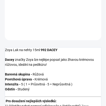
−
+
Pridať do košíka
DETAILNÉ INFORMÁCIE
OPÝTAŤ SA
Zoya Lak na nehty 15ml
992 DACEY
Dacey
značky Zoya
lze nejlépe popsat jako žhavou krémovou
růžovou, ideální na pedikúru!
Barevná skupina -
Růžová
Povrchová úprava -
Krémová
Intenzita -
5 ( 1 = Průsvitná - 5 = Neprůsvitná )
Odstín -
Studený
Pro dosažení nejlepších výsledků:
1) Očistěte nehet pomocí odlakovače a čističe nehtů
Zoya