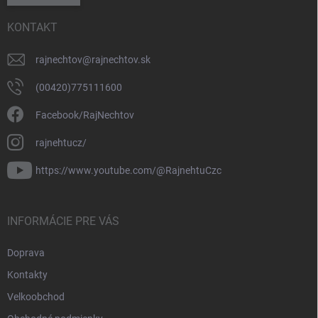
KONTAKT
rajnechtov
@
rajnechtov.sk
(00420)775111600
Facebook/RajNechtov
rajnehtucz/
https://www.youtube.com/@RajnehtuCzc
INFORMÁCIE PRE VÁS
Doprava
Kontakty
Velkoobchod